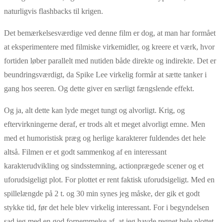
naturligvis flashbacks til krigen.
Det bemærkelsesværdige ved denne film er dog, at man har formået
at eksperimentere med filmiske virkemidler, og kreere et værk, hvor
fortiden løber parallelt med nutiden både direkte og indirekte. Det er
beundringsværdigt, da Spike Lee virkelig formår at sætte tanker i
gang hos seeren. Og dette giver en særligt fængslende effekt.
Og ja, alt dette kan lyde meget tungt og alvorligt. Krig, og
eftervirkningerne deraf, er trods alt et meget alvorligt emne. Men
med et humoristisk præg og herlige karakterer fuldendes det hele
altså. Filmen er et godt sammenkog af en interessant
karakterudvikling og sindsstemning, actionprægede scener og et
uforudsigeligt plot. For plottet er rent faktisk uforudsigeligt. Med en
spillelængde på 2 t. og 30 min synes jeg måske, der gik et godt
stykke tid, før det hele blev virkelig interessant. For i begyndelsen
sad jeg med en god fornemmelse af, at jeg havde regnet hele plottet