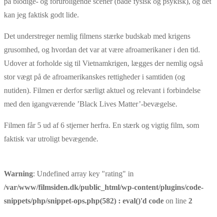
på blodige- og foruroligende scener (både fysisk og psykisk), og det
kan jeg faktisk godt lide.
Det understreger nemlig filmens stærke budskab med krigens
grusomhed, og hvordan det var at være afroamerikaner i den tid.
Udover at forholde sig til Vietnamkrigen, lægges der nemlig også
stor vægt på de afroamerikanskes rettigheder i samtiden (og
nutiden). Filmen er derfor særligt aktuel og relevant i forbindelse
med den igangværende ’Black Lives Matter’-bevægelse.
Filmen får 5 ud af 6 stjerner herfra. En stærk og vigtig film, som
faktisk var utroligt bevægende.
Warning
: Undefined array key "rating" in
/var/www/filmsiden.dk/public_html/wp-content/plugins/code-
snippets/php/snippet-ops.php(582) : eval()'d code
on line
2