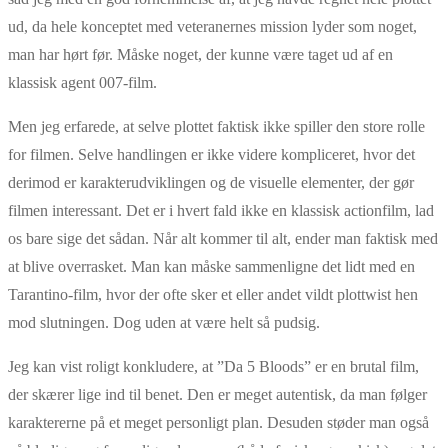
ud, da hele konceptet med veteranernes mission lyder som noget,
man har hørt før. Måske noget, der kunne være taget ud af en
klassisk agent 007-film.
Men jeg erfarede, at selve plottet faktisk ikke spiller den store rolle
for filmen. Selve handlingen er ikke videre kompliceret, hvor det
derimod er karakterudviklingen og de visuelle elementer, der gør
filmen interessant. Det er i hvert fald ikke en klassisk actionfilm, lad
os bare sige det sådan. Når alt kommer til alt, ender man faktisk med
at blive overrasket. Man kan måske sammenligne det lidt med en
Tarantino-film, hvor der ofte sker et eller andet vildt plottwist hen
mod slutningen. Dog uden at være helt så pudsig.
Jeg kan vist roligt konkludere, at ”Da 5 Bloods” er en brutal film,
der skærer lige ind til benet. Den er meget autentisk, da man følger
karaktererne på et meget personligt plan. Desuden støder man også