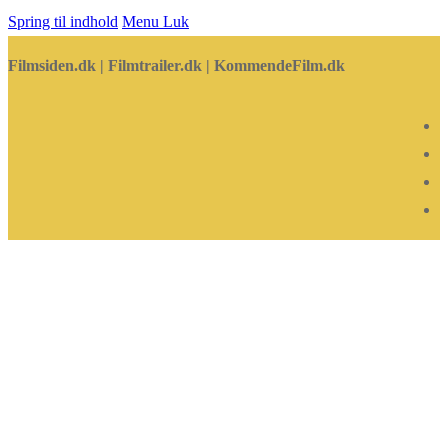
Spring til indhold
Menu
Luk
Filmsiden.dk | Filmtrailer.dk | KommendeFilm.dk