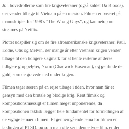
Jr. i hovedrollerne som fire krigsveteraner (også kaldet Da Bloods),
der vender tilbage til Vietnam på en mission. Filmen er baseret på
manuskriptet fra 1998’s ”The Wrong Guys”, og kan netop nu
streames på Netflix.
Plottet udspiller sig om de fire afroamerikanske krigsveteraner; Paul,
Eddie, Otis og Melvin, der mange år efter Vietnam-krigen vender
tilbage til den tidligere slagmark for at hente resterne af deres
tidligere gruppefører, Norm (Chadwick Boseman), og genfinde det
guld, som de gravede ned under krigen.
Filmen tager seeren på en rejse tilbage i tiden, hvor man får et
gensyn med den brutale og blodige krig. Rent filmisk og
kompositionsmæssigt er filmen meget imponerende, da
kompositionen faktisk lægger hele fundamentet for formidlingen af
de vigtige temaer i filmen. Et gennemgående tema for filmen er
taklingen af PTSD, og som man ofte ser i denne type film, er der