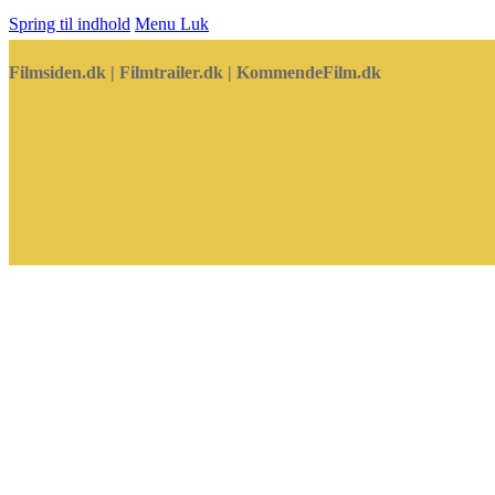
Spring til indhold
Menu
Luk
Filmsiden.dk | Filmtrailer.dk | KommendeFilm.dk