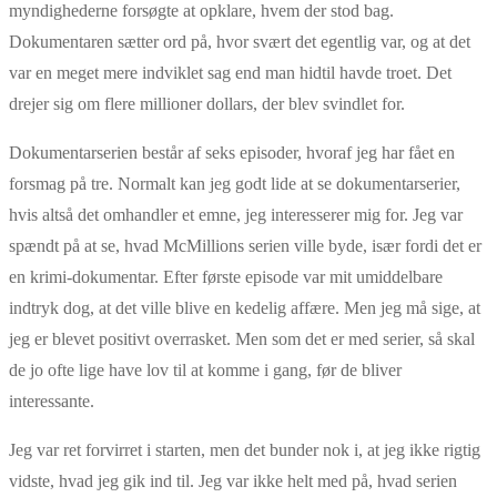
myndighederne forsøgte at opklare, hvem der stod bag.
Dokumentaren sætter ord på, hvor svært det egentlig var, og at det
var en meget mere indviklet sag end man hidtil havde troet. Det
drejer sig om flere millioner dollars, der blev svindlet for.
Dokumentarserien består af seks episoder, hvoraf jeg har fået en
forsmag på tre. Normalt kan jeg godt lide at se dokumentarserier,
hvis altså det omhandler et emne, jeg interesserer mig for. Jeg var
spændt på at se, hvad McMillions serien ville byde, især fordi det er
en krimi-dokumentar. Efter første episode var mit umiddelbare
indtryk dog, at det ville blive en kedelig affære. Men jeg må sige, at
jeg er blevet positivt overrasket. Men som det er med serier, så skal
de jo ofte lige have lov til at komme i gang, før de bliver
interessante.
Jeg var ret forvirret i starten, men det bunder nok i, at jeg ikke rigtig
vidste, hvad jeg gik ind til. Jeg var ikke helt med på, hvad serien