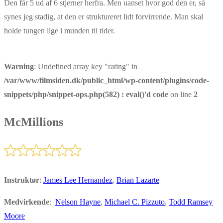
Den får 5 ud af 6 stjerner herfra. Men uanset hvor god den er, så
synes jeg stadig, at den er struktureret lidt forvirrende. Man skal
holde tungen lige i munden til tider.
Warning
: Undefined array key "rating" in
/var/www/filmsiden.dk/public_html/wp-content/plugins/code-
snippets/php/snippet-ops.php(582) : eval()'d code
on line
2
McMillions
Instruktør
:
James Lee Hernandez
,
Brian Lazarte
Medvirkende
:
Nelson Hayne
,
Michael C. Pizzuto
,
Todd Ramsey
Moore