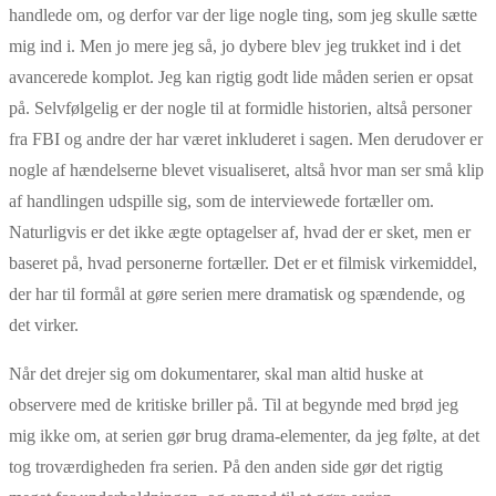
handlede om, og derfor var der lige nogle ting, som jeg skulle sætte
mig ind i. Men jo mere jeg så, jo dybere blev jeg trukket ind i det
avancerede komplot. Jeg kan rigtig godt lide måden serien er opsat
på. Selvfølgelig er der nogle til at formidle historien, altså personer
fra FBI og andre der har været inkluderet i sagen. Men derudover er
nogle af hændelserne blevet visualiseret, altså hvor man ser små klip
af handlingen udspille sig, som de interviewede fortæller om.
Naturligvis er det ikke ægte optagelser af, hvad der er sket, men er
baseret på, hvad personerne fortæller. Det er et filmisk virkemiddel,
der har til formål at gøre serien mere dramatisk og spændende, og
det virker.
Når det drejer sig om dokumentarer, skal man altid huske at
observere med de kritiske briller på. Til at begynde med brød jeg
mig ikke om, at serien gør brug drama-elementer, da jeg følte, at det
tog troværdigheden fra serien. På den anden side gør det rigtig