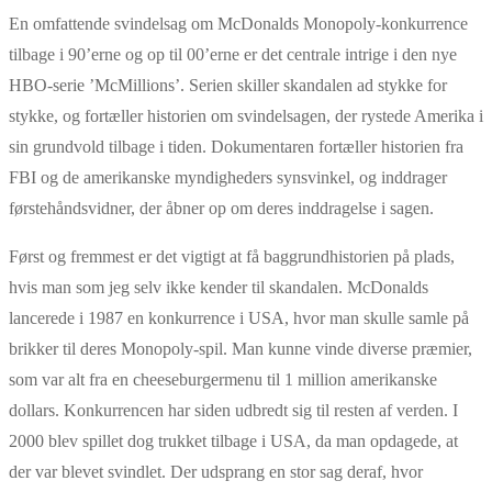
En omfattende svindelsag om McDonalds Monopoly-konkurrence
tilbage i 90’erne og op til 00’erne er det centrale intrige i den nye
HBO-serie ’McMillions’. Serien skiller skandalen ad stykke for
stykke, og fortæller historien om svindelsagen, der rystede Amerika i
sin grundvold tilbage i tiden. Dokumentaren fortæller historien fra
FBI og de amerikanske myndigheders synsvinkel, og inddrager
førstehåndsvidner, der åbner op om deres inddragelse i sagen.
Først og fremmest er det vigtigt at få baggrundhistorien på plads,
hvis man som jeg selv ikke kender til skandalen. McDonalds
lancerede i 1987 en konkurrence i USA, hvor man skulle samle på
brikker til deres Monopoly-spil. Man kunne vinde diverse præmier,
som var alt fra en cheeseburgermenu til 1 million amerikanske
dollars. Konkurrencen har siden udbredt sig til resten af verden. I
2000 blev spillet dog trukket tilbage i USA, da man opdagede, at
der var blevet svindlet. Der udsprang en stor sag deraf, hvor