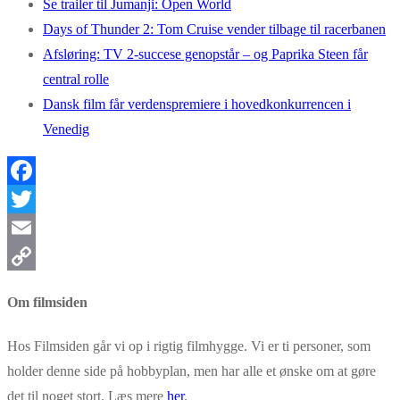
Se trailer til Jumanji: Open World
Days of Thunder 2: Tom Cruise vender tilbage til racerbanen
Afsløring: TV 2-succese genopstår – og Paprika Steen får
central rolle
Dansk film får verdenspremiere i hovedkonkurrencen i
Venedig
Facebook
Twitter
Email
Copy
Om filmsiden
Link
Hos Filmsiden går vi op i rigtig filmhygge. Vi er ti personer, som
holder denne side på hobbyplan, men har alle et ønske om at gøre
det til noget stort. Læs mere
her
.