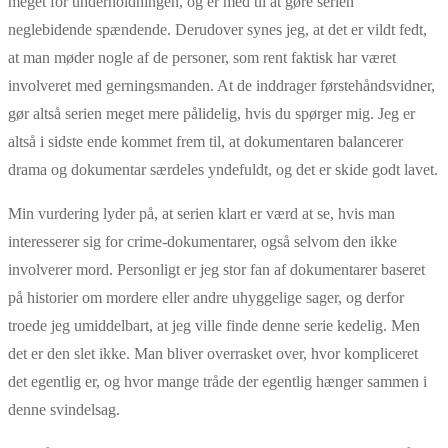
meget for underholdningen, og er med til at gøre serien
neglebidende spændende. Derudover synes jeg, at det er vildt fedt,
at man møder nogle af de personer, som rent faktisk har været
involveret med gerningsmanden. At de inddrager førstehåndsvidner,
gør altså serien meget mere pålidelig, hvis du spørger mig. Jeg er
altså i sidste ende kommet frem til, at dokumentaren balancerer
drama og dokumentar særdeles yndefuldt, og det er skide godt lavet.
Min vurdering lyder på, at serien klart er værd at se, hvis man
interesserer sig for crime-dokumentarer, også selvom den ikke
involverer mord. Personligt er jeg stor fan af dokumentarer baseret
på historier om mordere eller andre uhyggelige sager, og derfor
troede jeg umiddelbart, at jeg ville finde denne serie kedelig. Men
det er den slet ikke. Man bliver overrasket over, hvor kompliceret
det egentlig er, og hvor mange tråde der egentlig hænger sammen i
denne svindelsag.