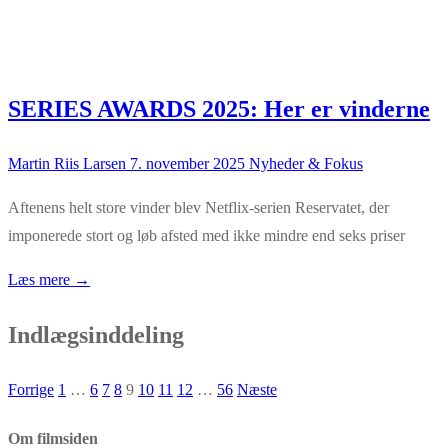
SERIES AWARDS 2025: Her er vinderne
Martin Riis Larsen
7. november 2025
Nyheder & Fokus
Aftenens helt store vinder blev Netflix-serien Reservatet, der
imponerede stort og løb afsted med ikke mindre end seks priser
Læs mere →
Indlægsinddeling
Forrige
1
…
6
7
8
9
10
11
12
…
56
Næste
Om filmsiden