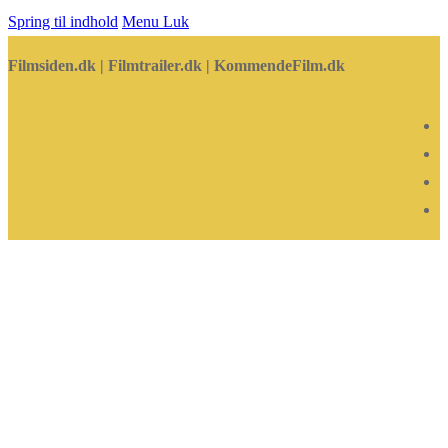
Spring til indhold
Menu
Luk
Filmsiden.dk | Filmtrailer.dk | KommendeFilm.dk