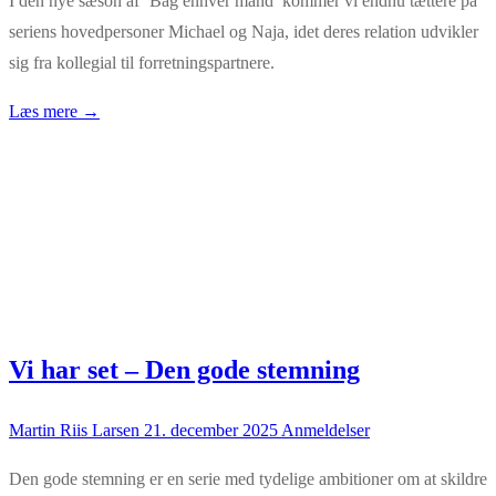
I den nye sæson af ‘Bag enhver mand’ kommer vi endnu tættere på
seriens hovedpersoner Michael og Naja, idet deres relation udvikler
sig fra kollegial til forretningspartnere.
Læs mere →
Vi har set – Den gode stemning
Martin Riis Larsen
21. december 2025
Anmeldelser
Den gode stemning er en serie med tydelige ambitioner om at skildre