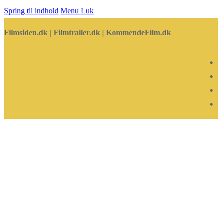
Spring til indhold
Menu
Luk
Filmsiden.dk | Filmtrailer.dk | KommendeFilm.dk