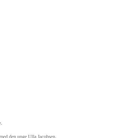
e.
 med den unge Ulla Jacobsen.