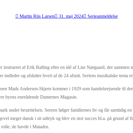
Martin Riis Larsen
31. maj 2024
Serieanmeldelse
 er instrueret af Erik Balling efter en idé af Lise Nørgaard, der samm
 indleder og afslutter hvert af de 24 afsnit. Seriens musikalske tema e
rsonen Mads Andersen-Skjern kommer i 1929 som handelsrejsende til den
rerer byens enerådende Damernes Magasin.
rk under besættelsen. Seeren følger familiernes liv og får samtidig en 
igevel meget dansk i sit udtryk og blev en stor succes bl.a. på grund af 
 rolle, de havde i Matador.