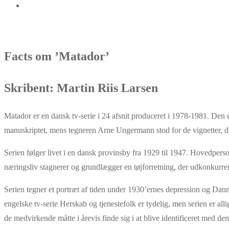
Facts om ’Matador’
Skribent: Martin Riis Larsen
Matador er en dansk tv-serie i 24 afsnit produceret i 1978-1981. Den
manuskriptet, mens tegneren Arne Ungermann stod for de vignetter, der
Serien følger livet i en dansk provinsby fra 1929 til 1947. Hovedpe
næringsliv stagnerer og grundlægger en tøjforretning, der udkonkur
Serien tegner et portræt af tiden under 1930’ernes depression og Danma
engelske tv-serie Herskab og tjenestefolk er tydelig, men serien er all
de medvirkende måtte i årevis finde sig i at blive identificeret med den