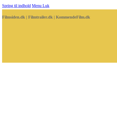
Spring til indhold
Menu
Luk
Filmsiden.dk | Filmtrailer.dk | KommendeFilm.dk