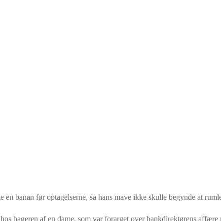
te en banan før optagelserne, så hans mave ikke skulle begynde at ruml
hos bageren af en dame, som var forarget over bankdirektørens affære