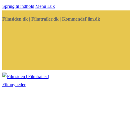
Spring til indhold
Menu
Luk
Filmsiden.dk | Filmtrailer.dk | KommendeFilm.dk