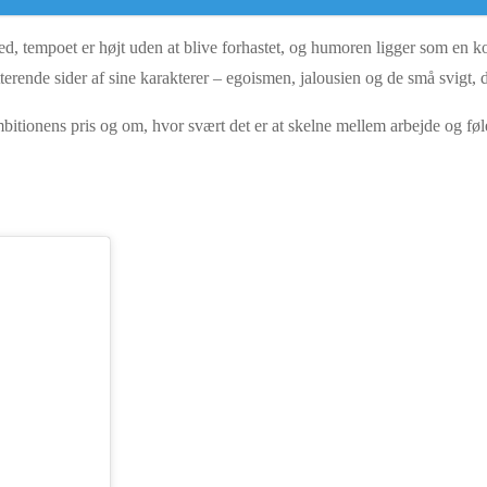
ed, tempoet er højt uden at blive forhastet, og humoren ligger som en ko
atterende sider af sine karakterer – egoismen, jalousien og de små svigt
itionens pris og om, hvor svært det er at skelne mellem arbejde og følel