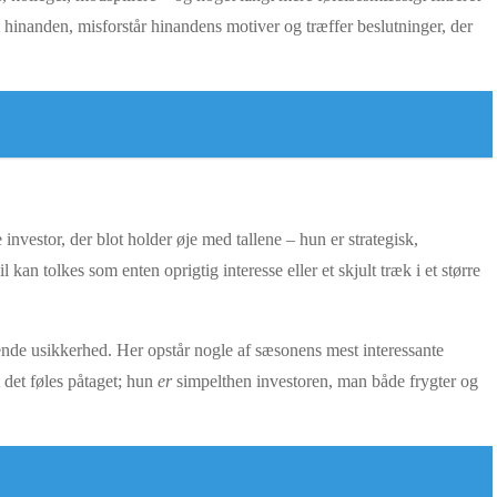
i hinanden, misforstår hinandens motiver og træffer beslutninger, der
nvestor, der blot holder øje med tallene – hun er strategisk,
n tolkes som enten oprigtig interesse eller et skjult træk i et større
ksende usikkerhed. Her opstår nogle af sæsonens mest interessante
 det føles påtaget; hun
er
simpelthen investoren, man både frygter og