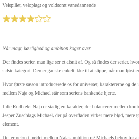
Velspillet, veloplagt og voldsomt vanedannende
Når magt, kærlighed og ambition koger over
Der findes serier, man lige ser et afsnit af. Og så findes der serier, h
sidste kategori. Den er ganske enkelt ikke til at slippe, når man først 
Hvor første sæson introducerede os for universet, karaktererne og de 
mellem Naja og Michael står som seriens bankende hjerte.
Julie Rudbæks Naja er stadig en karakter, der balancerer mellem kontro
Jesper Zuschlags Michael, der på overfladen virker mere blød, mere t
element.
Det er netop i mødet mellem Najas ambition og Michaels behov for anerk