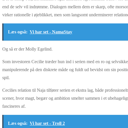
end de selv vil indrømme. Dialogen mellem dem er skarp, ofte morsom og
virker rationelle i øjeblikket, men som langsomt underminerer relation
Læs også:
Vi har set - NamaStay
Og så er der Molly Egelind.
Som investoren Cecilie træder hun ind i serien med en ro og selvsikker
manipulerende på den diskrete måde og fuldt ud bevidst om sin position
spil.
Cecilies relation til Naja tilfører serien et ekstra lag, både professi
scener, hvor magt, begær og ambition smelter sammen i et ubehageligt 
fascineres af.
Læs også:
Vi har set - Troll 2