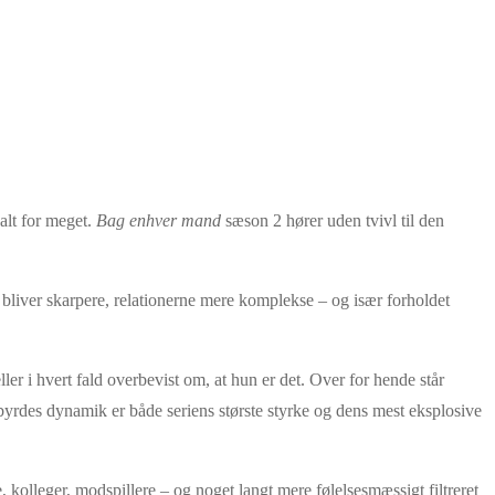
 alt for meget.
Bag enhver mand
sæson 2 hører uden tvivl til den
 bliver skarpere, relationerne mere komplekse – og især forholdet
er i hvert fald overbevist om, at hun er det. Over for hende står
yrdes dynamik er både seriens største styrke og dens mest eksplosive
 kolleger, modspillere – og noget langt mere følelsesmæssigt filtreret