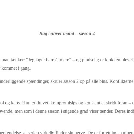
Bag enhver mand
– sæson 2
vor man tænker: “Jeg tager bare ét mere” – og pludselig er klokken blevet
er kommet i gang.
underliggende spændinger, skruer sæson 2 op på alle blus. Konflikterne
l og kaos. Hun er drevet, kompromisløs og konstant et skridt foran – ell
øvende, men som i denne sæson i stigende grad viser tænder. Deres indb
endelse, at serien virkelig finder sin nerve. De er forretningspartnere,