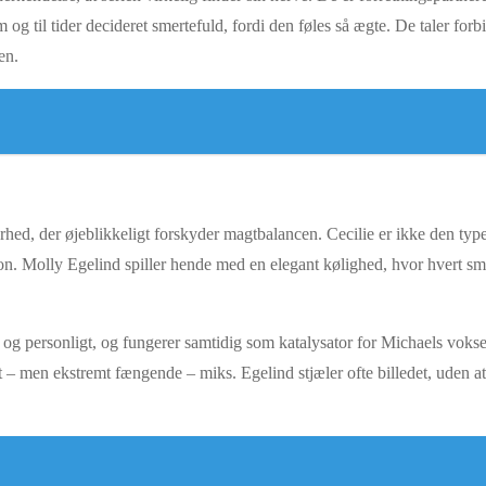
 til tider decideret smertefuld, fordi den føles så ægte. De taler forb
en.
hed, der øjeblikkeligt forskyder magtbalancen. Cecilie er ikke den type i
. Molly Egelind spiller hende med en elegant kølighed, hvor hvert smil ka
onelt og personligt, og fungerer samtidig som katalysator for Michaels vo
– men ekstremt fængende – miks. Egelind stjæler ofte billedet, uden at