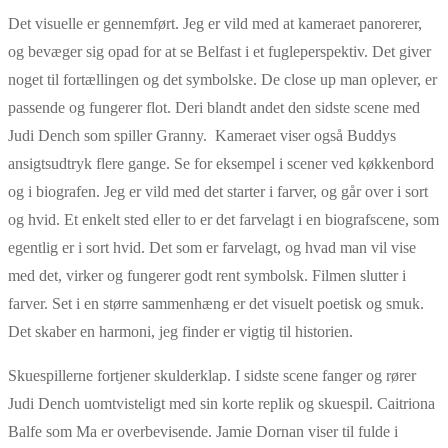
Det visuelle er gennemført. Jeg er vild med at kameraet panorerer,
og bevæger sig opad for at se Belfast i et fugleperspektiv. Det giver
noget til fortællingen og det symbolske. De close up man oplever, er
passende og fungerer flot. Deri blandt andet den sidste scene med
Judi Dench som spiller Granny. Kameraet viser også Buddys
ansigtsudtryk flere gange. Se for eksempel i scener ved køkkenbord
og i biografen. Jeg er vild med det starter i farver, og går over i sort
og hvid. Et enkelt sted eller to er det farvelagt i en biografscene, som
egentlig er i sort hvid. Det som er farvelagt, og hvad man vil vise
med det, virker og fungerer godt rent symbolsk. Filmen slutter i
farver. Set i en større sammenhæng er det visuelt poetisk og smuk.
Det skaber en harmoni, jeg finder er vigtig til historien.
Skuespillerne fortjener skulderklap. I sidste scene fanger og rører
Judi Dench uomtvisteligt med sin korte replik og skuespil. Caitriona
Balfe som Ma er overbevisende. Jamie Dornan viser til fulde i