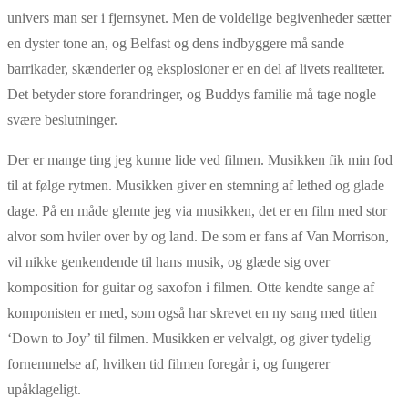
univers man ser i fjernsynet. Men de voldelige begivenheder sætter
en dyster tone an, og Belfast og dens indbyggere må sande
barrikader, skænderier og eksplosioner er en del af livets realiteter.
Det betyder store forandringer, og Buddys familie må tage nogle
svære beslutninger.
Der er mange ting jeg kunne lide ved filmen. Musikken fik min fod
til at følge rytmen. Musikken giver en stemning af lethed og glade
dage. På en måde glemte jeg via musikken, det er en film med stor
alvor som hviler over by og land. De som er fans af Van Morrison,
vil nikke genkendende til hans musik, og glæde sig over
komposition for guitar og saxofon i filmen. Otte kendte sange af
komponisten er med, som også har skrevet en ny sang med titlen
‘Down to Joy’ til filmen. Musikken er velvalgt, og giver tydelig
fornemmelse af, hvilken tid filmen foregår i, og fungerer
upåklageligt.