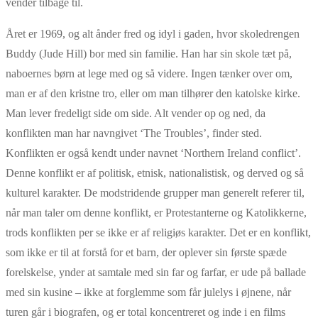
vender tilbage til.
Året er 1969, og alt ånder fred og idyl i gaden, hvor skoledrengen
Buddy (Jude Hill) bor med sin familie. Han har sin skole tæt på,
naboernes børn at lege med og så videre. Ingen tænker over om,
man er af den kristne tro, eller om man tilhører den katolske kirke.
Man lever fredeligt side om side. Alt vender op og ned, da
konflikten man har navngivet ‘The Troubles’, finder sted.
Konflikten er også kendt under navnet ‘Northern Ireland conflict’.
Denne konflikt er af politisk, etnisk, nationalistisk, og derved og så
kulturel karakter. De modstridende grupper man generelt referer til,
når man taler om denne konflikt, er Protestanterne og Katolikkerne,
trods konflikten per se ikke er af religiøs karakter. Det er en konflikt,
som ikke er til at forstå for et barn, der oplever sin første spæde
forelskelse, ynder at samtale med sin far og farfar, er ude på ballade
med sin kusine – ikke at forglemme som får julelys i øjnene, når
turen går i biografen, og er total koncentreret og inde i en films