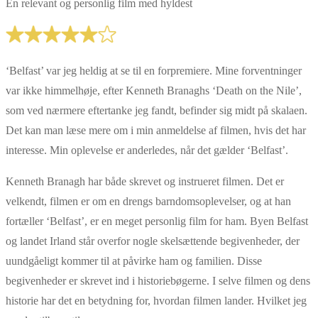
En relevant og personlig film med hyldest
‘Belfast’ var jeg heldig at se til en forpremiere. Mine forventninger
var ikke himmelhøje, efter Kenneth Branaghs ‘Death on the Nile’,
som ved nærmere eftertanke jeg fandt, befinder sig midt på skalaen.
Det kan man læse mere om i min anmeldelse af filmen, hvis det har
interesse. Min oplevelse er anderledes, når det gælder ‘Belfast’.
Kenneth Branagh har både skrevet og instrueret filmen. Det er
velkendt, filmen er om en drengs barndomsoplevelser, og at han
fortæller ‘Belfast’, er en meget personlig film for ham. Byen Belfast
og landet Irland står overfor nogle skelsættende begivenheder, der
uundgåeligt kommer til at påvirke ham og familien. Disse
begivenheder er skrevet ind i historiebøgerne. I selve filmen og dens
historie har det en betydning for, hvordan filmen lander. Hvilket jeg