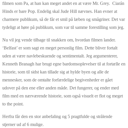
filmen som Pa, at han kan meget andet en at være Mr. Grey. Ciarán
Hinds er bare Pop. Endelig skal Jude Hill nævnes. Han evner at
charmere publikum, så de får et smil på læben og smågriner. Det var
tydeligt at høre på publikum, som var til samme forestilling som jeg.
Nu vil jeg vende tilbage til snakken om, hvordan filmen lander.
‘Belfast’ er som sagt en meget personlig film. Dette bliver fortalt
uden at være navlebeskuende og sentimentalt. Jeg argumenterer,
Kenneth Branagh har brugt egne bardomsoplevelser til at fortælle en
historie, som til sidst kan tillade sig at hylde byen og alle de
mennesker, som de omtalte forfærdelige begivenheder er gået
udover på den ene eller anden måde. Det fungerer, og ender med
film med en nærværende historie, som også visuelt er flot og meget
to the point.
Herfra får den en stor anbefaling og 5 pragtfulde og strålende
stjerner ud af 6 mulige.