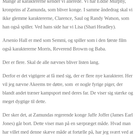
Mange af karaktererne kender vi allerede. Vi har Eddie Murphy,
kronprins af Zamunda, som bliver konge. I samme åndedrag skal vi
ikke glemme karaktererne, Clarence, Saul og Randy Watson, som
han også spiller. Ved hans side har vi Lisa (Shari Headley).
Arsenio Hall er med som Semmi, og spiller som i den første film
også karaktererne Morris, Reverend Browm og Baba.
Der er flere. Skal de alle nævnes bliver listen lang.
Derfor er det vigtigere at få med sig, der er flere nye karakterer. Her
vil jeg nævne Akeems tre døtre, som er nogle fyrige piger, der
blandt andet træner kampsport med deres far. De viser sig stærke og
meget dygtige til dette.
Der sker det, at Zamundas regerende konge Jaffe Joffer (James Earl
Jones) går bort. Dette viser man på en særpræget måde. Hvad man
har villet med denne skæve måde at fortælle på, har jeg svært ved at