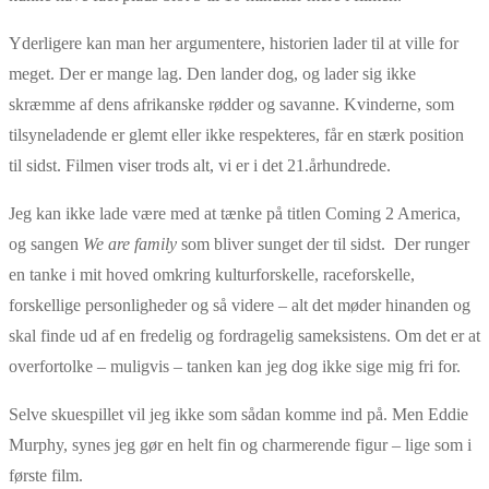
Yderligere kan man her argumentere, historien lader til at ville for
meget. Der er mange lag. Den lander dog, og lader sig ikke
skræmme af dens afrikanske rødder og savanne. Kvinderne, som
tilsyneladende er glemt eller ikke respekteres, får en stærk position
til sidst. Filmen viser trods alt, vi er i det 21.århundrede.
Jeg kan ikke lade være med at tænke på titlen Coming 2 America,
og sangen
We are family
som bliver sunget der til sidst. Der runger
en tanke i mit hoved omkring kulturforskelle, raceforskelle,
forskellige personligheder og så videre – alt det møder hinanden og
skal finde ud af en fredelig og fordragelig sameksistens. Om det er at
overfortolke – muligvis – tanken kan jeg dog ikke sige mig fri for.
Selve skuespillet vil jeg ikke som sådan komme ind på. Men Eddie
Murphy, synes jeg gør en helt fin og charmerende figur – lige som i
første film.