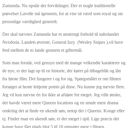
Zamunda. Nu opstår der forviklinger. Der er nogle traditionelle
prøvelser Lavelle må igennem, for at vise sit værd som royal og sin
personlige værdighed generelt.
Der skal nævnes Zamunda har et anstrengt forhold til nabolandet
Nexdoria. Landets øverste, General Izzy (Wesley Snipes ),vil have
fred mellem de to lande gennem et giftermål.
Som man forstår, ved gensyn med de mange velkendte karakterer og
de nye, er der lagt op til en historie, der kører på tilbageblik og lån
fra første film. Det fungerer i og for sig. Spørgsmålet er om filmen
forsøger at hente lettjente points på disse. Nu kunne jeg nævne flere.
Jeg vil kun nævne én for ikke at afsløre for meget. Jeg ville ønske,
der havde været mere Queens locations og en smule mere drama
omkring det at finde en ukendt søn, netop der i Queens. Konge eller
ej. Finder man en ukendt søn, er der meget i spil. Lige præcis det
kunne have fået plads blot 5 til 10 minutter mere i filmen.