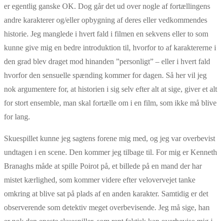
er egentlig ganske OK. Dog går det ud over nogle af fortællingens
andre karakterer og/eller opbygning af deres eller vedkommendes
historie. Jeg manglede i hvert fald i filmen en sekvens eller to som
kunne give mig en bedre introduktion til, hvorfor to af karaktererne i
den grad blev draget mod hinanden ”personligt” – eller i hvert fald
hvorfor den sensuelle spænding kommer for dagen. Så her vil jeg
nok argumentere for, at historien i sig selv efter alt at sige, giver et alt
for stort ensemble, man skal fortælle om i en film, som ikke må blive
for lang.
Skuespillet kunne jeg sagtens forene mig med, og jeg var overbevist
undtagen i en scene. Den kommer jeg tilbage til. For mig er Kenneth
Branaghs måde at spille Poirot på, et billede på en mand der har
mistet kærlighed, som kommer videre efter velovervejet tanke
omkring at blive sat på plads af en anden karakter. Samtidig er det
observerende som detektiv meget overbevisende. Jeg må sige, han