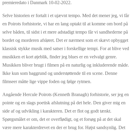
premieredato i Danmark 10-02-2022.
Selve historien er fortalt i et ujævnt tempo. Med det mener jeg, vi får
en Poirots forhistorie, vi har en lang optakt til at komme om bord på
selve båden, til sidst i et mere adstadigt tempo får vi sandhederne på
bordet og morderen afsløret. Det er nærmest som et skævt opbygget
klassisk stykke musik med satser i forskellige tempi. For at blive ved
musikken et kort øjeblik, finder jeg blues er en velvalgt genre.
Musikken bliver brugt i filmen på en naturlig og inkluderende måde.
Ikke kun som baggrund og understøttende til en scene. Denne
filmseer måtte lige vippe foden og følge rytmen.
Angående Hercule Poirots (Kenneth Branagh) forhistorie, ser jeg en
pointe og en slags poetisk afslutning på det hele. Den giver mig en
side af og udvikling i karakteren. Det er flot og godt tænkt.
Spørgsmålet er om, det er overflødigt, og et forsøg på at det skal
være mere karakterdrevet en der er brug for. Højst sandsynlig. Det