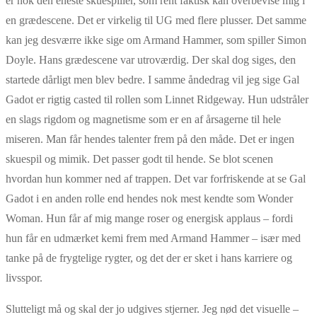
er nok den eneste skuespiller, som rent faktisk kan overbevise mig i
en grædescene. Det er virkelig til UG med flere plusser. Det samme
kan jeg desværre ikke sige om Armand Hammer, som spiller Simon
Doyle. Hans grædescene var utroværdig. Der skal dog siges, den
startede dårligt men blev bedre. I samme åndedrag vil jeg sige Gal
Gadot er rigtig casted til rollen som Linnet Ridgeway. Hun udstråler
en slags rigdom og magnetisme som er en af årsagerne til hele
miseren. Man får hendes talenter frem på den måde. Det er ingen
skuespil og mimik. Det passer godt til hende. Se blot scenen
hvordan hun kommer ned af trappen. Det var forfriskende at se Gal
Gadot i en anden rolle end hendes nok mest kendte som Wonder
Woman. Hun får af mig mange roser og energisk applaus – fordi
hun får en udmærket kemi frem med Armand Hammer – især med
tanke på de frygtelige rygter, og det der er sket i hans karriere og
livsspor.
Slutteligt må og skal der jo udgives stjerner. Jeg nød det visuelle –