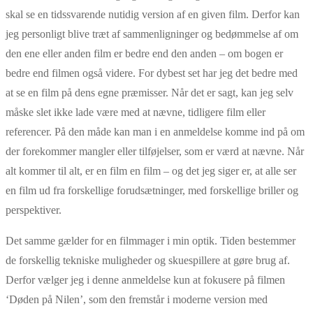
skal se en tidssvarende nutidig version af en given film. Derfor kan
jeg personligt blive træt af sammenligninger og bedømmelse af om
den ene eller anden film er bedre end den anden – om bogen er
bedre end filmen også videre. For dybest set har jeg det bedre med
at se en film på dens egne præmisser. Når det er sagt, kan jeg selv
måske slet ikke lade være med at nævne, tidligere film eller
referencer. På den måde kan man i en anmeldelse komme ind på om
der forekommer mangler eller tilføjelser, som er værd at nævne. Når
alt kommer til alt, er en film en film – og det jeg siger er, at alle ser
en film ud fra forskellige forudsætninger, med forskellige briller og
perspektiver.
Det samme gælder for en filmmager i min optik. Tiden bestemmer
de forskellig tekniske muligheder og skuespillere at gøre brug af.
Derfor vælger jeg i denne anmeldelse kun at fokusere på filmen
‘Døden på Nilen’, som den fremstår i moderne version med