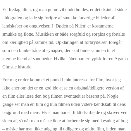
En fredag aften, og man gerne vil underholdes, er det skønt at sidde
i biografen og lade sig forføre af smukke farverige billeder af
landskaber og omgivelser. I ‘Døden på Nilen’ er kostumerne
smukke og flotte. Musikken er både sorgfuld og sorgløs og fortalte
om kærlighed på samme tid. Opklaringen af forbrydelsen foregår
som i en bunke tråde af synapser, der skal finde sammen til et
kæmpe blend af sandheder. Hvilket åbenbart er typisk for en Agatha
Christie historie.
For mig er der kommet et punkt i min interesse for film, hvor jeg
ikke aner om det er en god ide at se en original/tidligere version af
en film eller læse den bog filmen eventuelt er baseret på. Nogle
gange ser man en film og kun filmen uden videre kendskab til dens
baggrund med mere. Hvis man har sit fuldtidsarbejde og skriver ved
siden af, så når man måske ikke at forberede sig med læsning af bog
– måske har man ikke adgang til tidligere og ældre film, inden man