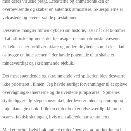
med deres visuelle pragt. Effekterne og animatronikken er
overbevisende og skaber en autentisk atmosfære. Skuespillerne er
velcastede og leverer solide præstationer.
Desværre mangler filmen dybde i sin historie, især når det kommer
til at udforske børnene, der hjemsøger de animatroniske væsener.
Enkelte scener forbliver uklare og underudnyttede, som f.eks. “lad
os bygge en hule scenen,” der havde potentiale til at skabe et
mindeværdigt og skræmmende øjeblik.
Det mest spændende og skræmmende ved spilserien blev desværre
ikke prioriteret i filmen. Jeg havde særligt forventninger til at opleve
overvågningskameraerne og de uventede jumpscares. Spillenes
styrke ligger i førstepersonsvinkel, der leverer intens spænding og
nøje planlagte chok. I filmen er der bemærkelsesværdigt få jump
scares, faktisk slet ingen, hvis man allerede har set traileren.
Med et forholdsvist højt budget er det åbenlyst, at produktionen har