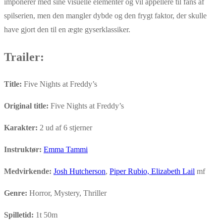
imponerer med sine visuelle elementer og vil appellere til fans af
spilserien, men den mangler dybde og den frygt faktor, der skulle
have gjort den til en ægte gyserklassiker.
Trailer:
Title:
Five Nights at Freddy’s
Original title:
Five Nights at Freddy’s
Karakter:
2 ud af 6 stjerner
Instruktør:
Emma Tammi
Medvirkende:
Josh Hutcherson
,
Piper Rubio,
Elizabeth Lail
mf
Genre:
Horror, Mystery, Thriller
Spilletid:
1t 50m