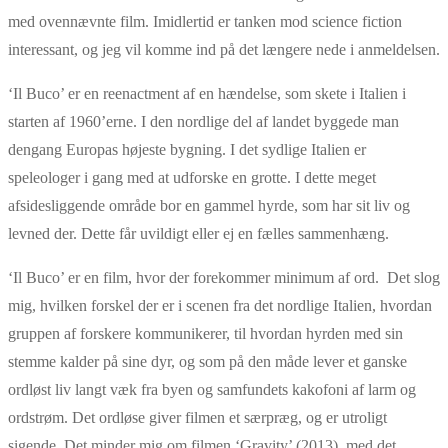
med ovennævnte film. Imidlertid er tanken mod science fiction
interessant, og jeg vil komme ind på det længere nede i anmeldelsen.
‘Il Buco’ er en reenactment af en hændelse, som skete i Italien i
starten af 1960’erne. I den nordlige del af landet byggede man
dengang Europas højeste bygning. I det sydlige Italien er
speleologer i gang med at udforske en grotte. I dette meget
afsidesliggende område bor en gammel hyrde, som har sit liv og
levned der. Dette får uvildigt eller ej en fælles sammenhæng.
‘Il Buco’ er en film, hvor der forekommer minimum af ord. Det slog
mig, hvilken forskel der er i scenen fra det nordlige Italien, hvordan
gruppen af forskere kommunikerer, til hvordan hyrden med sin
stemme kalder på sine dyr, og som på den måde lever et ganske
ordløst liv langt væk fra byen og samfundets kakofoni af larm og
ordstrøm. Det ordløse giver filmen et særpræg, og er utroligt
sigende. Det minder mig om filmen ‘Gravity’ (2013), med det