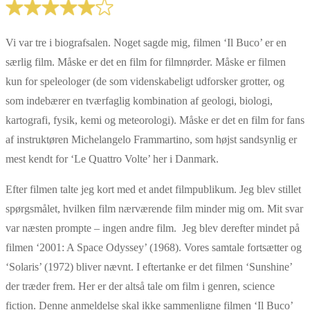
Vi var tre i biografsalen. Noget sagde mig, filmen ‘Il Buco’ er en
særlig film. Måske er det en film for filmnørder. Måske er filmen
kun for speleologer (de som videnskabeligt udforsker grotter, og
som indebærer en tværfaglig kombination af geologi, biologi,
kartografi, fysik, kemi og meteorologi). Måske er det en film for fans
af instruktøren Michelangelo Frammartino, som højst sandsynlig er
mest kendt for ‘Le Quattro Volte’ her i Danmark.
Efter filmen talte jeg kort med et andet filmpublikum. Jeg blev stillet
spørgsmålet, hvilken film nærværende film minder mig om. Mit svar
var næsten prompte – ingen andre film. Jeg blev derefter mindet på
filmen ‘2001: A Space Odyssey’ (1968). Vores samtale fortsætter og
‘Solaris’ (1972) bliver nævnt. I eftertanke er det filmen ‘Sunshine’
der træder frem. Her er der altså tale om film i genren, science
fiction. Denne anmeldelse skal ikke sammenligne filmen ‘Il Buco’