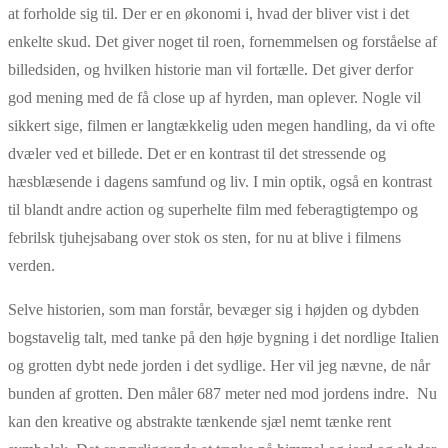
at forholde sig til. Der er en økonomi i, hvad der bliver vist i det
enkelte skud. Det giver noget til roen, fornemmelsen og forståelse af
billedsiden, og hvilken historie man vil fortælle. Det giver derfor
god mening med de få close up af hyrden, man oplever. Nogle vil
sikkert sige, filmen er langtækkelig uden megen handling, da vi ofte
dvæler ved et billede. Det er en kontrast til det stressende og
hæsblæsende i dagens samfund og liv. I min optik, også en kontrast
til blandt andre action og superhelte film med feberagtigtempo og
febrilsk tjuhejsabang over stok os sten, for nu at blive i filmens
verden.
Selve historien, som man forstår, bevæger sig i højden og dybden
bogstavelig talt, med tanke på den høje bygning i det nordlige Italien
og grotten dybt nede jorden i det sydlige. Her vil jeg nævne, de når
bunden af grotten. Den måler 687 meter ned mod jordens indre. Nu
kan den kreative og abstrakte tænkende sjæl nemt tænke rent