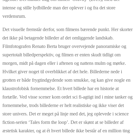
intense og stille lydbillede man der oplever i og fra det store
verdensrum.
Det visuelle fremstår derfor, som filmens bærende punkt. Her skorter
det ikke på betagende billeder af det omliggende landskab.
Filmfotografen Renato Berta bruger overvejende panoramiske og
supertotalt billedperspektiv, og filmen er enten skudt tidligt om
morgen, midt på dagen eller i aftenen og nattens mulm og mørke.
Hvilket giver noget til overblikket af det hele. Billederne nede i
grotten er både frygtindgydende som smukke, og kan give nogle en
klaustrofobisk fornemmelse. Et hvert billede har en historie at
fortælle. Ved visse scener kom ordet sci fi-agtigt ind i mine tanker og
fornemmelse, trods billederne er helt realistiske og ikke viser det
store univers. Det er meget på linje med det, jeg oplevede i science
fiction-serien ‘Tales form the loop’. Det er skønt at se billeder af
æstetisk karakter, og at ét hvert billede ikke består af en million ting