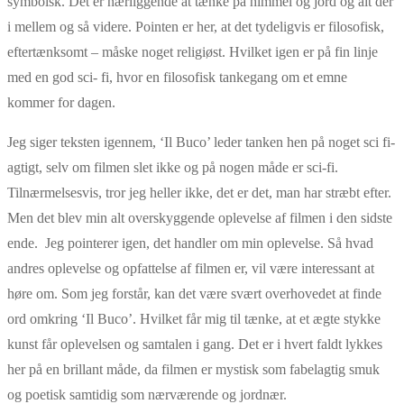
symbolsk. Det er nærliggende at tænke på himmel og jord og alt der
i mellem og så videre. Pointen er her, at det tydeligvis er filosofisk,
eftertænksomt – måske noget religiøst. Hvilket igen er på fin linje
med en god sci- fi, hvor en filosofisk tankegang om et emne
kommer for dagen.
Jeg siger teksten igennem, ‘Il Buco’ leder tanken hen på noget sci fi-
agtigt, selv om filmen slet ikke og på nogen måde er sci-fi.
Tilnærmelsesvis, tror jeg heller ikke, det er det, man har stræbt efter.
Men det blev min alt overskyggende oplevelse af filmen i den sidste
ende. Jeg pointerer igen, det handler om min oplevelse. Så hvad
andres oplevelse og opfattelse af filmen er, vil være interessant at
høre om. Som jeg forstår, kan det være svært overhovedet at finde
ord omkring ‘Il Buco’. Hvilket får mig til tænke, at et ægte stykke
kunst får oplevelsen og samtalen i gang. Det er i hvert faldt lykkes
her på en brillant måde, da filmen er mystisk som fabelagtig smuk
og poetisk samtidig som nærværende og jordnær.