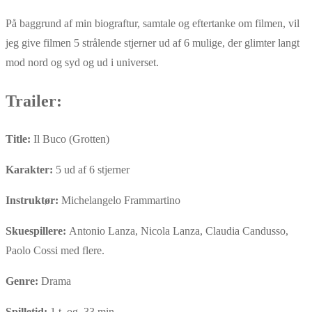
På baggrund af min biograftur, samtale og eftertanke om filmen, vil
jeg give filmen 5 strålende stjerner ud af 6 mulige, der glimter langt
mod nord og syd og ud i universet.
Trailer:
Title:
Il Buco (Grotten)
Karakter:
5 ud af 6 stjerner
Instruktør:
Michelangelo Frammartino
Skuespillere:
Antonio Lanza, Nicola Lanza, Claudia Candusso,
Paolo Cossi med flere.
Genre:
Drama
Spilletid:
1 t og 33 min