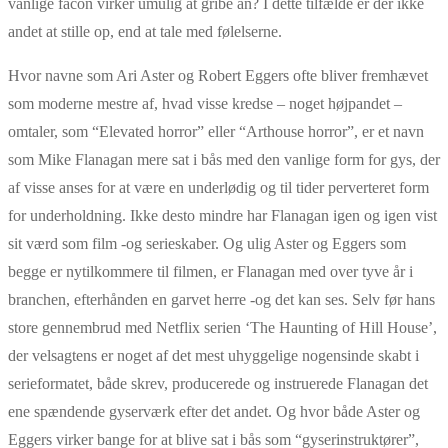
vanlige facon virker umulig at gribe an? I dette tilfælde er der ikke
andet at stille op, end at tale med følelserne.
Hvor navne som Ari Aster og Robert Eggers ofte bliver fremhævet
som moderne mestre af, hvad visse kredse – noget højpandet –
omtaler, som “Elevated horror” eller “Arthouse horror”, er et navn
som Mike Flanagan mere sat i bås med den vanlige form for gys, der
af visse anses for at være en underlødig og til tider perverteret form
for underholdning. Ikke desto mindre har Flanagan igen og igen vist
sit værd som film -og serieskaber. Og ulig Aster og Eggers som
begge er nytilkommere til filmen, er Flanagan med over tyve år i
branchen, efterhånden en garvet herre -og det kan ses. Selv før hans
store gennembrud med Netflix serien ‘The Haunting of Hill House’,
der velsagtens er noget af det mest uhyggelige nogensinde skabt i
serieformatet, både skrev, producerede og instruerede Flanagan det
ene spændende gyserværk efter det andet. Og hvor både Aster og
Eggers virker bange for at blive sat i bås som “gyserinstruktører”,