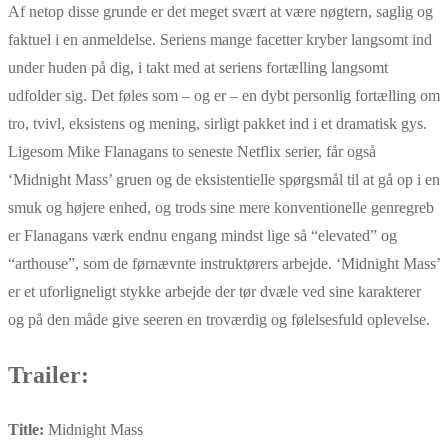
Af netop disse grunde er det meget svært at være nøgtern, saglig og
faktuel i en anmeldelse. Seriens mange facetter kryber langsomt ind
under huden på dig, i takt med at seriens fortælling langsomt
udfolder sig. Det føles som – og er – en dybt personlig fortælling om
tro, tvivl, eksistens og mening, sirligt pakket ind i et dramatisk gys.
Ligesom Mike Flanagans to seneste Netflix serier, får også
‘Midnight Mass’ gruen og de eksistentielle spørgsmål til at gå op i en
smuk og højere enhed, og trods sine mere konventionelle genregreb
er Flanagans værk endnu engang mindst lige så “elevated” og
“arthouse”, som de førnævnte instruktørers arbejde. ‘Midnight Mass’
er et uforligneligt stykke arbejde der tør dvæle ved sine karakterer
og på den måde give seeren en troværdig og følelsesfuld oplevelse.
Trailer:
Title:
Midnight Mass