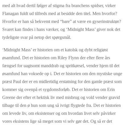
med alt hvad dertil følger af stigma fra branchens spidser, virker
Flanagan fuldt ud tilfreds med at besidde den titel. Men hvorfor?
Hvorfor er han så bekvemt med “bare” at være en gyserinstruktør?
Svaret kan findes i hans værker, og ‘Midnight Mass’ giver nok det
tydeligste svar på netop det spørgsmål.
‘Midnight Mass’ er historien om et katolsk og dybt religiøst
øsamfund. Det er historien om Riley Flynn der efter flere års
fængsel for uagtsomt manddrab og spritkørsel, vender hjem til det
øsamfund han voksede op i. Det er historien om den mystiske unge
præst Paul der er en midlertidig erstatning for den gamle præst som
kommer sig ovenpå et sygdomsforløb. Det er historien om Erin
Greene der efter et hektisk liv med misbrug og vold vender gravid
tilbage til den ø hun som ung så ivrigt flygtede fra. Det er historien
om levede liv, om eksistenser og om hvordan livet selv påvirker
vores eksistens lige så meget som vi selv gør det. Og så er det