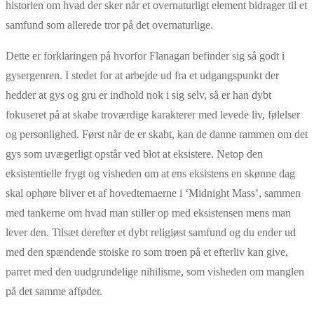
historien om hvad der sker når et overnaturligt element bidrager til et
samfund som allerede tror på det overnaturlige.
Dette er forklaringen på hvorfor Flanagan befinder sig så godt i
gysergenren. I stedet for at arbejde ud fra et udgangspunkt der
hedder at gys og gru er indhold nok i sig selv, så er han dybt
fokuseret på at skabe troværdige karakterer med levede liv, følelser
og personlighed. Først når de er skabt, kan de danne rammen om det
gys som uvægerligt opstår ved blot at eksistere. Netop den
eksistentielle frygt og visheden om at ens eksistens en skønne dag
skal ophøre bliver et af hovedtemaerne i ‘Midnight Mass’, sammen
med tankerne om hvad man stiller op med eksistensen mens man
lever den. Tilsæt derefter et dybt religiøst samfund og du ender ud
med den spændende stoiske ro som troen på et efterliv kan give,
parret med den uudgrundelige nihilisme, som visheden om manglen
på det samme afføder.