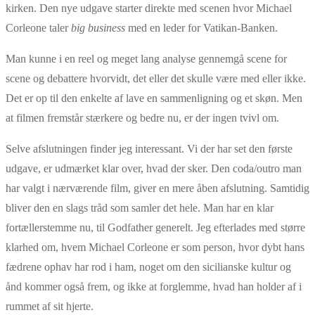
kirken. Den nye udgave starter direkte med scenen hvor Michael
Corleone taler
big business
med en leder for Vatikan-Banken.
Man kunne i en reel og meget lang analyse gennemgå scene for
scene og debattere hvorvidt, det eller det skulle være med eller ikke.
Det er op til den enkelte af lave en sammenligning og et skøn. Men
at filmen fremstår stærkere og bedre nu, er der ingen tvivl om.
Selve afslutningen finder jeg interessant. Vi der har set den første
udgave, er udmærket klar over, hvad der sker. Den coda/outro man
har valgt i nærværende film, giver en mere åben afslutning. Samtidig
bliver den en slags tråd som samler det hele. Man har en klar
fortællerstemme nu, til Godfather generelt. Jeg efterlades med større
klarhed om, hvem Michael Corleone er som person, hvor dybt hans
fædrene ophav har rod i ham, noget om den sicilianske kultur og
ånd kommer også frem, og ikke at forglemme, hvad han holder af i
rummet af sit hjerte.