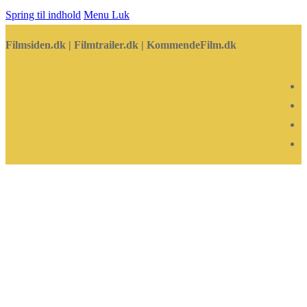
Spring til indhold
Menu
Luk
Filmsiden.dk | Filmtrailer.dk | KommendeFilm.dk