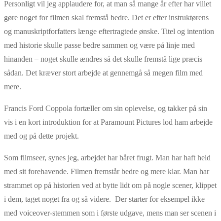
Personligt vil jeg applaudere for, at man så mange år efter har villet
gøre noget for filmen skal fremstå bedre. Det er efter instruktørens
og manuskriptforfatters længe eftertragtede ønske. Titel og intention
med historie skulle passe bedre sammen og være på linje med
hinanden – noget skulle ændres så det skulle fremstå lige præcis
sådan. Det kræver stort arbejde at gennemgå så megen film med
mere.
Francis Ford Coppola fortæller om sin oplevelse, og takker på sin
vis i en kort introduktion for at Paramount Pictures lod ham arbejde
med og på dette projekt.
Som filmseer, synes jeg, arbejdet har båret frugt. Man har haft held
med sit forehavende. Filmen fremstår bedre og mere klar. Man har
strammet op på historien ved at bytte lidt om på nogle scener, klippet
i dem, taget noget fra og så videre. Der starter for eksempel ikke
med voiceover-stemmen som i første udgave, mens man ser scenen i