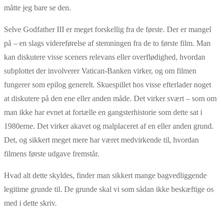
måtte jeg bare se den.
Selve Godfather III er meget forskellig fra de første. Der er mangel
på – en slags videreførelse af stemningen fra de to første film. Man
kan diskutere visse sceners relevans eller overflødighed, hvordan
subplottet der involverer Vatican-Banken virker, og om filmen
fungerer som epilog generelt. Skuespillet hos visse efterlader noget
at diskutere på den ene eller anden måde. Det virker svært – som om
man ikke har evnet at fortælle en gangsterhistorie som dette sat i
1980erne. Det virker akavet og malplaceret af en eller anden grund.
Det, og sikkert meget mere har været medvirkende til, hvordan
filmens første udgave fremstår.
Hvad alt dette skyldes, finder man sikkert mange bagvedliggende
legitime grunde til. De grunde skal vi som sådan ikke beskæftige os
med i dette skriv.