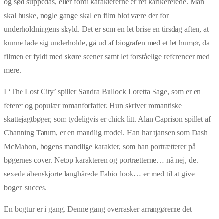
og sød suppedas, eller fordi karaktererne er ret karikererede. Man
skal huske, nogle gange skal en film blot være der for
underholdningens skyld. Det er som en let brise en tirsdag aften, at
kunne lade sig underholde, gå ud af biografen med et let humør, da
filmen er fyldt med skøre scener samt let forståelige referencer med
mere.
I ‘The Lost City’ spiller Sandra Bullock Loretta Sage, som er en
feteret og populær romanforfatter. Hun skriver romantiske
skattejagtbøger, som tydeligvis er chick litt. Alan Caprison spillet af
Channing Tatum, er en mandlig model. Han har tjansen som Dash
McMahon, bogens mandlige karakter, som han portrætterer på
bøgernes cover. Netop karakteren og portrætterne… nå nej, det
sexede åbenskjorte langhårede Fabio-look… er med til at give
bogen succes.
En bogtur er i gang. Denne gang overrasker arrangørerne det