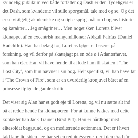
kvindelig publikum ved både forfatter og Dash er der. Tydeligvis er
det Dash, som kvinderne vil stille spørgsmål, tale med og se. Og det
er selvfølgelig akademiske og seriøse spørgsmål om bogens historie
og karakter… Jeg smågriner… Men noget sker. Loretta bliver
kidnappet af en excentrisk mangemillionær Abigail Fairfax (Daniel
Radcliffe). Han har belæg for, Lorettas bøger er baseret på
forskning, og vil derfor på skattejagt på en øde ø i Atlanterhavet,
som han ejer. Han vil have hende til at lede ham til skatten i ‘The
Lost City’, som hun nævner i sin bog. Helt specifikt, vil han have fat
i ‘The Crown of Fire’, som er en uvurderlig kronjuvel båret af en
prinsesse ifølge de gamle skrifter.
Det viser sig Alan har et godt øje til Loretta, og vil nu sætte alt ind
på at redde hende fra kidnapperen. For at kunne lykkes med dette,
kontakter han Jack Trainer (Brad Pitt). Han er hårdkogt med
elitesoldat baggrund, og en mediterende actionman. Det er i hvert
fald lang tid siden, jeg har set en redningsscene, der i den grad får