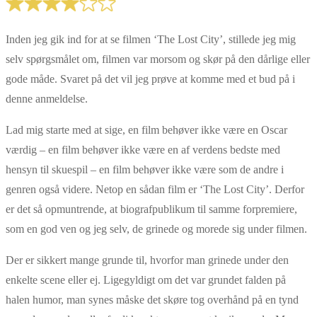
Inden jeg gik ind for at se filmen ‘The Lost City’, stillede jeg mig
selv spørgsmålet om, filmen var morsom og skør på den dårlige eller
gode måde. Svaret på det vil jeg prøve at komme med et bud på i
denne anmeldelse.
Lad mig starte med at sige, en film behøver ikke være en Oscar
værdig – en film behøver ikke være en af verdens bedste med
hensyn til skuespil – en film behøver ikke være som de andre i
genren også videre. Netop en sådan film er ‘The Lost City’. Derfor
er det så opmuntrende, at biografpublikum til samme forpremiere,
som en god ven og jeg selv, de grinede og morede sig under filmen.
Der er sikkert mange grunde til, hvorfor man grinede under den
enkelte scene eller ej. Ligegyldigt om det var grundet falden på
halen humor, man synes måske det skøre tog overhånd på en tynd