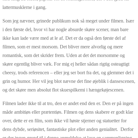
lattermusklerne i gang.
Som jeg nævner, grinede publikum nok så meget under filmen. Især
i den første del, hvor vi har nogle absurde skøre scener, man bare
ikke kan lade være med at le af. Det er da også den første del af
filmen, som er mest morsom. Det bliver mere alvorlig og mere
romantisk, som det skrider frem. Uden at det det morsomme og
skøre egentlig bliver væk. For mig ej heller sådan rigtig osteagtigt
cheesy, trods referencen – eller jeg ser bort fra det, og glemmer det i
grin og humor. Her vil jeg blot nævne det fine øjeblik i dansescenen,
og det skøre men absolut flot skuespilkemi i hængekøjescenen.
Filmen lader ikke til at tro, den er andet end den er. Den er på ingen
måde ambitiøs eller prætentiøs. Filmen og dens skabere er godt klar
over, dette er en film, som ikke vil høste stjerner og statuetter for
dens dybde, seriøsitet, fantastiske plot eller anden genialitet. Derfor
er der ingen grund til i denne anmeldelse at lave en sammenligning