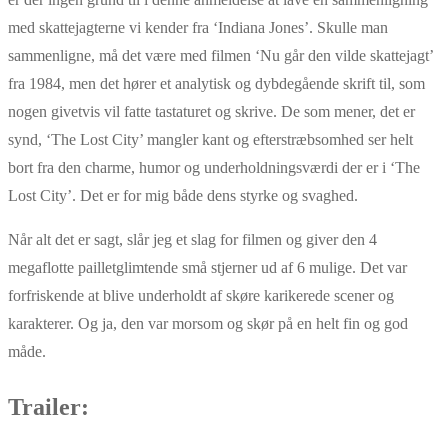
med skattejagterne vi kender fra ‘Indiana Jones’. Skulle man
sammenligne, må det være med filmen ‘Nu går den vilde skattejagt’
fra 1984, men det hører et analytisk og dybdegående skrift til, som
nogen givetvis vil fatte tastaturet og skrive. De som mener, det er
synd, ‘The Lost City’ mangler kant og efterstræbsomhed ser helt
bort fra den charme, humor og underholdningsværdi der er i ‘The
Lost City’. Det er for mig både dens styrke og svaghed.
Når alt det er sagt, slår jeg et slag for filmen og giver den 4
megaflotte pailletglimtende små stjerner ud af 6 mulige. Det var
forfriskende at blive underholdt af skøre karikerede scener og
karakterer. Og ja, den var morsom og skør på en helt fin og god
måde.
Trailer: