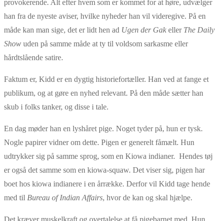
provokerende. Alt efter hvem som er kommet for at høre, udvælger
han fra de nyeste aviser, hvilke nyheder han vil videregive. På en
måde kan man sige, det er lidt hen ad
Ugen der Gak
eller
The Daily
Show
uden på samme måde at ty til voldsom sarkasme eller
hårdtslående satire.
Faktum er, Kidd er en dygtig historiefortæller. Han ved at fange et
publikum, og at gøre en nyhed relevant. På den måde sætter han
skub i folks tanker, og disse i tale.
En dag møder han en lyshåret pige. Noget tyder på, hun er tysk.
Nogle papirer vidner om dette. Pigen er generelt fåmælt. Hun
udtrykker sig på samme sprog, som en Kiowa indianer. Hendes tøj
er også det samme som en kiowa-squaw. Det viser sig, pigen har
boet hos kiowa indianere i en årrække. Derfor vil Kidd tage hende
med til
Bureau of Indian Affairs
, hvor de kan og skal hjælpe.
Det kræver muskelkraft og overtalelse at få pigebarnet med. Hun