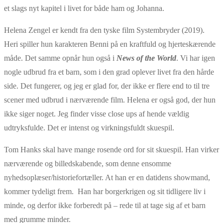
et slags nyt kapitel i livet for både ham og Johanna.
Helena Zengel er kendt fra den tyske film Systembryder (2019).
Heri spiller hun karakteren Benni på en kraftfuld og hjerteskærende
måde. Det samme opnår hun også i
News of the World
. Vi har igen
nogle udbrud fra et barn, som i den grad oplever livet fra den hårde
side. Det fungerer, og jeg er glad for, der ikke er flere end to til tre
scener med udbrud i nærværende film. Helena er også god, der hun
ikke siger noget. Jeg finder visse close ups af hende vældig
udtryksfulde. Det er intenst og virkningsfuldt skuespil.
Tom Hanks skal have mange rosende ord for sit skuespil. Han virker
nærværende og billedskabende, som denne ensomme
nyhedsoplæser/historiefortæller. At han er en datidens showmand,
kommer tydeligt frem. Han har borgerkrigen og sit tidligere liv i
minde, og derfor ikke forberedt på – rede til at tage sig af et barn
med grumme minder.