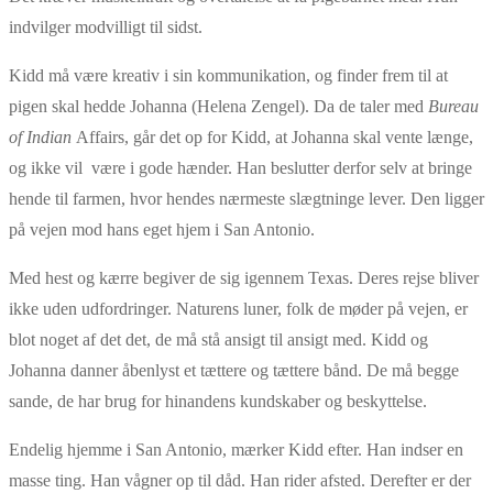
indvilger modvilligt til sidst.
Kidd må være kreativ i sin kommunikation, og finder frem til at
pigen skal hedde Johanna (Helena Zengel). Da de taler med
Bureau
of Indian
Affairs, går det op for Kidd, at Johanna skal vente længe,
og ikke vil være i gode hænder. Han beslutter derfor selv at bringe
hende til farmen, hvor hendes nærmeste slægtninge lever. Den ligger
på vejen mod hans eget hjem i San Antonio.
Med hest og kærre begiver de sig igennem Texas. Deres rejse bliver
ikke uden udfordringer. Naturens luner, folk de møder på vejen, er
blot noget af det det, de må stå ansigt til ansigt med. Kidd og
Johanna danner åbenlyst et tættere og tættere bånd. De må begge
sande, de har brug for hinandens kundskaber og beskyttelse.
Endelig hjemme i San Antonio, mærker Kidd efter. Han indser en
masse ting. Han vågner op til dåd. Han rider afsted. Derefter er der