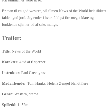
Alt sammen er værd at se.
Er man til en god western, vil filmen News of the World helt sikkert
falde i god jord. Jeg ender i hvert fald på fire meget klare og
funklende stjerner ud af seks mulige.
Trailer:
Title:
News of the World
Karakter:
4 ud af 6 stjerner
Instruktør
: Paul Greengrass
Medvirkende:
Tom Hanks, Helena Zengel blandt flere
Genre:
Western, drama
Spilletid:
1t 52m