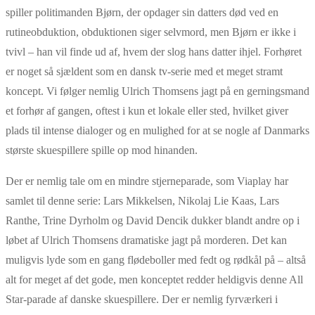
spiller politimanden Bjørn, der opdager sin datters død ved en
rutineobduktion, obduktionen siger selvmord, men Bjørn er ikke i
tvivl – han vil finde ud af, hvem der slog hans datter ihjel. Forhøret
er noget så sjældent som en dansk tv-serie med et meget stramt
koncept. Vi følger nemlig Ulrich Thomsens jagt på en gerningsmand
et forhør af gangen, oftest i kun et lokale eller sted, hvilket giver
plads til intense dialoger og en mulighed for at se nogle af Danmarks
største skuespillere spille op mod hinanden.
Der er nemlig tale om en mindre stjerneparade, som Viaplay har
samlet til denne serie: Lars Mikkelsen, Nikolaj Lie Kaas, Lars
Ranthe, Trine Dyrholm og David Dencik dukker blandt andre op i
løbet af Ulrich Thomsens dramatiske jagt på morderen. Det kan
muligvis lyde som en gang flødeboller med fedt og rødkål på – altså
alt for meget af det gode, men konceptet redder heldigvis denne All
Star-parade af danske skuespillere. Der er nemlig fyrværkeri i