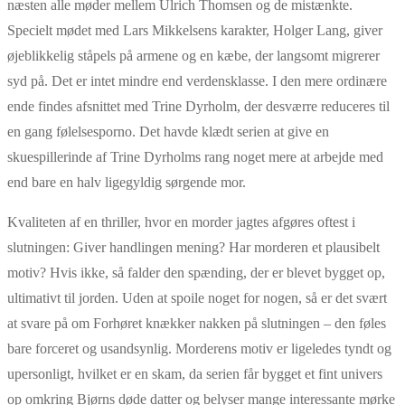
næsten alle møder mellem Ulrich Thomsen og de mistænkte.
Specielt mødet med Lars Mikkelsens karakter, Holger Lang, giver
øjeblikkelig ståpels på armene og en kæbe, der langsomt migrerer
syd på. Det er intet mindre end verdensklasse. I den mere ordinære
ende findes afsnittet med Trine Dyrholm, der desværre reduceres til
en gang følelsesporno. Det havde klædt serien at give en
skuespillerinde af Trine Dyrholms rang noget mere at arbejde med
end bare en halv ligegyldig sørgende mor.
Kvaliteten af en thriller, hvor en morder jagtes afgøres oftest i
slutningen: Giver handlingen mening? Har morderen et plausibelt
motiv? Hvis ikke, så falder den spænding, der er blevet bygget op,
ultimativt til jorden. Uden at spoile noget for nogen, så er det svært
at svare på om Forhøret knækker nakken på slutningen – den føles
bare forceret og usandsynlig. Morderens motiv er ligeledes tyndt og
upersonligt, hvilket er en skam, da serien får bygget et fint univers
op omkring Bjørns døde datter og belyser mange interessante mørke