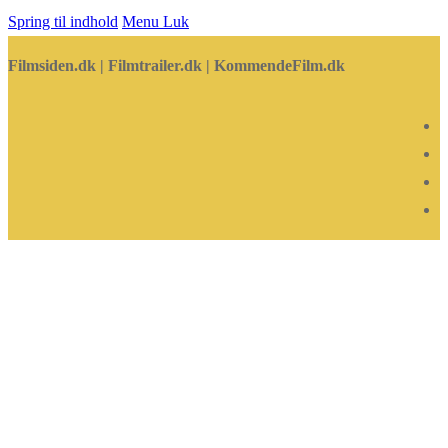
Spring til indhold
Menu
Luk
Filmsiden.dk | Filmtrailer.dk | KommendeFilm.dk