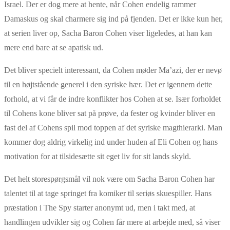
Israel. Der er dog mere at hente, når Cohen endelig rammer
Damaskus og skal charmere sig ind på fjenden. Det er ikke kun her,
at serien liver op, Sacha Baron Cohen viser ligeledes, at han kan
mere end bare at se apatisk ud.
Det bliver specielt interessant, da Cohen møder Ma’azi, der er nevø
til en højtstående generel i den syriske hær. Det er igennem dette
forhold, at vi får de indre konflikter hos Cohen at se. Især forholdet
til Cohens kone bliver sat på prøve, da fester og kvinder bliver en
fast del af Cohens spil mod toppen af det syriske magthierarki. Man
kommer dog aldrig virkelig ind under huden af Eli Cohen og hans
motivation for at tilsidesætte sit eget liv for sit lands skyld.
Det helt storespørgsmål vil nok være om Sacha Baron Cohen har
talentet til at tage springet fra komiker til seriøs skuespiller. Hans
præstation i The Spy starter anonymt ud, men i takt med, at
handlingen udvikler sig og Cohen får mere at arbejde med, så viser