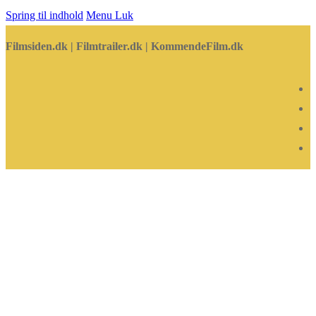
Spring til indhold
Menu
Luk
Filmsiden.dk | Filmtrailer.dk | KommendeFilm.dk