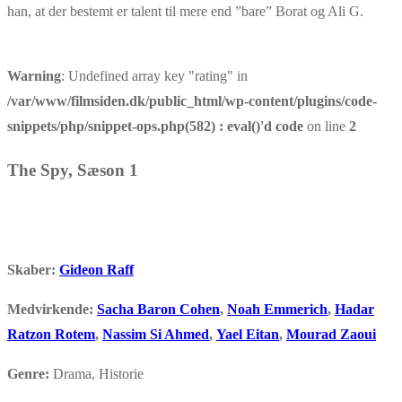
han, at der bestemt er talent til mere end ”bare” Borat og Ali G.
Warning
: Undefined array key "rating" in
/var/www/filmsiden.dk/public_html/wp-content/plugins/code-
snippets/php/snippet-ops.php(582) : eval()'d code
on line
2
The Spy​, Sæson 1
Skaber:
Gideon Raff
Medvirkende:
Sacha Baron Cohen
,
Noah Emmerich
,
Hadar
Ratzon Rotem
,
Nassim Si Ahmed
,
Yael Eitan
,
Mourad Zaoui
Genre:
Drama, Historie