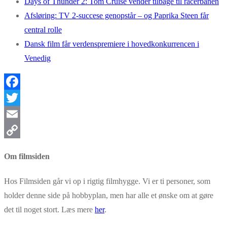
Days of Thunder 2: Tom Cruise vender tilbage til racerbanen
Afsløring: TV 2-succese genopstår – og Paprika Steen får
central rolle
Dansk film får verdenspremiere i hovedkonkurrencen i
Venedig
Facebook
Twitter
Email
Copy
Om filmsiden
Link
Hos Filmsiden går vi op i rigtig filmhygge. Vi er ti personer, som
holder denne side på hobbyplan, men har alle et ønske om at gøre
det til noget stort. Læs mere
her
.