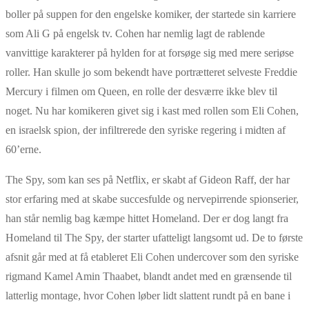
boller på suppen for den engelske komiker, der startede sin karriere
som Ali G på engelsk tv. Cohen har nemlig lagt de rablende
vanvittige karakterer på hylden for at forsøge sig med mere seriøse
roller. Han skulle jo som bekendt have portrætteret selveste Freddie
Mercury i filmen om Queen, en rolle der desværre ikke blev til
noget. Nu har komikeren givet sig i kast med rollen som Eli Cohen,
en israelsk spion, der infiltrerede den syriske regering i midten af
60’erne.
The Spy, som kan ses på Netflix, er skabt af Gideon Raff, der har
stor erfaring med at skabe succesfulde og nervepirrende spionserier,
han står nemlig bag kæmpe hittet Homeland. Der er dog langt fra
Homeland til The Spy, der starter ufatteligt langsomt ud. De to første
afsnit går med at få etableret Eli Cohen undercover som den syriske
rigmand Kamel Amin Thaabet, blandt andet med en grænsende til
latterlig montage, hvor Cohen løber lidt slattent rundt på en bane i