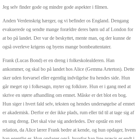
Jeg selv finder gode og mindre gode aspekter i filmen.
Anden Verdenskrig hærger, og vi befinder os England. Dengang
evakuerede og sendte mange forældre deres børn ud af London for
at bo på landet. Der var de beskyttet, mente man, og der kunne de
også overleve krigens og byens mange bombeattentater.
Frank (Lucas Bond) er en dreng i folkeskolealderen. Han
ankommer, og skal bo på landet hos Alice (Gemma Arterton). Dette
sker uden forvarsel eller egentlig indvilgelse fra hendes side. Hun
går meget op i folkesagn, myter og folklore. Hun er i gang med at
skrive en større afhandling om emnet. Måske er det blot en bog.
Hun siger i hvert fald selv, teksten og hendes undersøgelse af emnet
er akademisk. Derfor er der ikke plads, rum eller tid til at tage sig af
en ung dreng. Det skal vise sig anderledes. Der opstår en reel
relation, da Alice lærer Frank bedre at kende, og hun opdager, hvem
han egentlig er. Hun opdager også, hvorfor han lige præcis er endt i