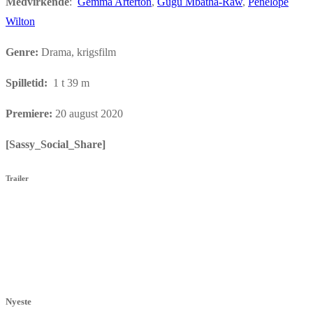
Medvirkende
:
Gemma Arterton
,
Gugu Mbatha-Raw
,
Penelope
Wilton
Genre:
Drama, krigsfilm
Spilletid:
1 t 39 m
Premiere:
20 august 2020
[Sassy_Social_Share]
Trailer
Nyeste