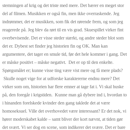
stemningen af krig og det triste med mere. Det bærer en meget stor
del af filmen. Musikken er også fin, men ikke overraskende. Jeg
indrømmer, det er musikken, som fik det rørende frem, og som jeg
reagerede på. Jeg blev da rørt til en vis grad. Skuespillet virker fint
overbevisende. Det er visse steder stærkt, og andre steder blot som
det er. Dybest set finder jeg historien fin og OK. Man kan
argumentere, det tager en smule tid, før det hele kommer i gang. Det
er måske positivt – måske negativt. Det er op til den enkelte.
Spørgsmålet er; kunne visse ting være vist mere og få mere plads?
Skulle noget vige for at udforske karaktererne endnu mere? Det
virker som om, historien har flere emner at tage fat i. Vi skal huske
på, den foregår i krigstiden. Kunne man gå dybere ind i, hvordan to
i hinanden forelskede kvinder den gang taklede det at være
homoseksuel. Ville det overhovedet være interessant? Er det nok, vi
hører moderskabet kalde – samt bliver der kort nævnt, at tiden gør
det svært. Vi ser dog en scene, som indikerer det svære. Det er bare