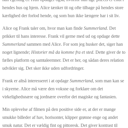
hendes hus og hjem. Alice tænker tit og ofte tilbage på hendes store
kærlighed der forlod hende, og som hun ikke længere har i sit liv.
Alice og Frank taler om, hvor man kan finde
Summerland
. Det
prikker til hans interesse. Frank vil gerne med ud og opdage dette
Summerland
sammen med Alice. For som jeg husker det, siger han
noget lignende;
Historier må da komme fra et sted
. Dette giver de to
fælles platform og samtaleemner. Det er her, og sådan deres relation
udvikler sig. Det sker ikke uden udfordringer.
Frank er altså interesseret i at opdage
Summerland
, som man kan se
i skyerne. Alice må være den voksne og forklare om det
virkelighedsnære og jordnære overfor det magiske og fantasien.
Min oplevelse af filmen på den positive side er, at der er mange
smukke billeder af hav, horisonter, klipper grønne enge og andet
smuk natur. Det er vældig fint og pittoresk. Det giver kontrast til