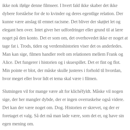
ikke nok ifølge denne filmseer. I hvert fald ikke skaber det ikke
dybere forståelse for de to kvinder og deres egentlige relation. Der
kunne være anslag til emnet racisme. Det bliver der skøjtet let og
elegant hen over. Intet giver her udfordringer eller grund til at lære
noget på den konto. Det er som om, det overhovedet ikke er noget at
tage fat i. Trods, tiden og verdenshistorien viser det os anderledes.
Man kan sige, filmen handler reelt om relationen mellem Frank og
Alice. Det fungerer i historien og i skuespillet. Det er fint og flot.
Min pointe er blot, der måske skulle justeres i forhold til hvordan,
hvor meget eller hvor lidt et tema skal være i filmen.
Slutningen vil for mange være alt for klichéfyldt. Måske vil nogen
sige, der her mangler dybde, der er ingen overraskelse også videre.
Det kan der være noget om. Dog. Historien er skrevet, og der er
foretaget et valg. Så det må man lade være, som det er, og have sin
egen mening om.