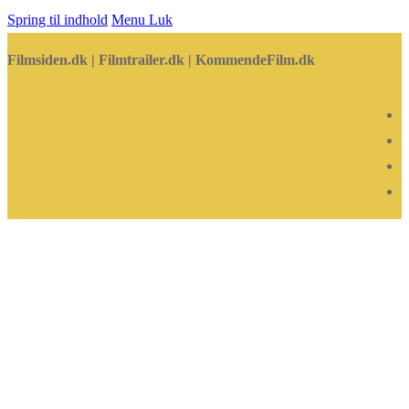
Spring til indhold
Menu
Luk
Filmsiden.dk | Filmtrailer.dk | KommendeFilm.dk