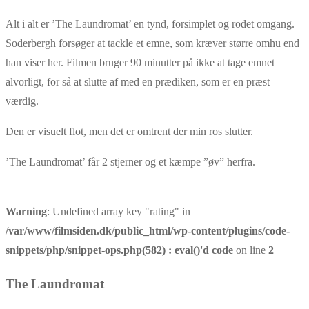
Alt i alt er ’The Laundromat’ en tynd, forsimplet og rodet omgang.
Soderbergh forsøger at tackle et emne, som kræver større omhu end
han viser her. Filmen bruger 90 minutter på ikke at tage emnet
alvorligt, for så at slutte af med en prædiken, som er en præst
værdig.
Den er visuelt flot, men det er omtrent der min ros slutter.
’The Laundromat’ får 2 stjerner og et kæmpe ”øv” herfra.
Warning
: Undefined array key "rating" in
/var/www/filmsiden.dk/public_html/wp-content/plugins/code-
snippets/php/snippet-ops.php(582) : eval()'d code
on line
2
The Laundromat