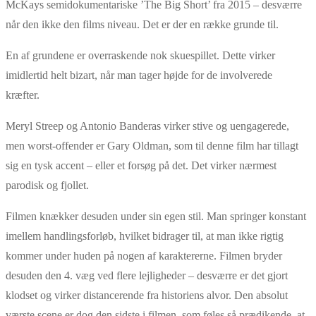
McKays semidokumentariske ’The Big Short’ fra 2015 – desværre
når den ikke den films niveau. Det er der en række grunde til.
En af grundene er overraskende nok skuespillet. Dette virker
imidlertid helt bizart, når man tager højde for de involverede
kræfter.
Meryl Streep og Antonio Banderas virker stive og uengagerede,
men worst-offender er Gary Oldman, som til denne film har tillagt
sig en tysk accent – eller et forsøg på det. Det virker nærmest
parodisk og fjollet.
Filmen knækker desuden under sin egen stil. Man springer konstant
imellem handlingsforløb, hvilket bidrager til, at man ikke rigtig
kommer under huden på nogen af karaktererne. Filmen bryder
desuden den 4. væg ved flere lejligheder – desværre er det gjort
klodset og virker distancerende fra historiens alvor. Den absolut
værste scene er dog den sidste i filmen, som føles så prædikende, at