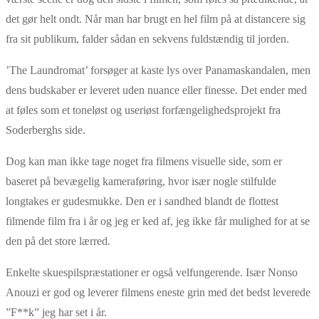
det gør helt ondt. Når man har brugt en hel film på at distancere sig
fra sit publikum, falder sådan en sekvens fuldstændig til jorden.
’The Laundromat’ forsøger at kaste lys over Panamaskandalen, men
dens budskaber er leveret uden nuance eller finesse. Det ender med
at føles som et toneløst og useriøst forfængelighedsprojekt fra
Soderberghs side.
Dog kan man ikke tage noget fra filmens visuelle side, som er
baseret på bevægelig kameraføring, hvor især nogle stilfulde
longtakes er gudesmukke. Den er i sandhed blandt de flottest
filmende film fra i år og jeg er ked af, jeg ikke får mulighed for at se
den på det store lærred.
Enkelte skuespilspræstationer er også velfungerende. Især Nonso
Anouzi er god og leverer filmens eneste grin med det bedst leverede
”F**k” jeg har set i år.