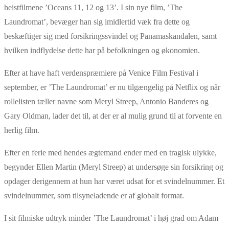
heistfilmene ’Oceans 11, 12 og 13’. I sin nye film, ’The
Laundromat’, bevæger han sig imidlertid væk fra dette og
beskæftiger sig med forsikringssvindel og Panamaskandalen, samt
hvilken indflydelse dette har på befolkningen og økonomien.
Efter at have haft verdenspræmiere på Venice Film Festival i
september, er ’The Laundromat’ er nu tilgængelig på Netflix og når
rollelisten tæller navne som Meryl Streep, Antonio Banderes og
Gary Oldman, lader det til, at der er al mulig grund til at forvente en
herlig film.
Efter en ferie med hendes ægtemand ender med en tragisk ulykke,
begynder Ellen Martin (Meryl Streep) at undersøge sin forsikring og
opdager derigennem at hun har været udsat for et svindelnummer. Et
svindelnummer, som tilsyneladende er af globalt format.
I sit filmiske udtryk minder ’The Laundromat’ i høj grad om Adam