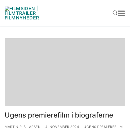
Spring
til
indhold
Søg efter:
Ugens premierefilm i biograferne
MARTIN RIIS LARSEN
4. NOVEMBER 2024
UGENS PREMIEREFILM