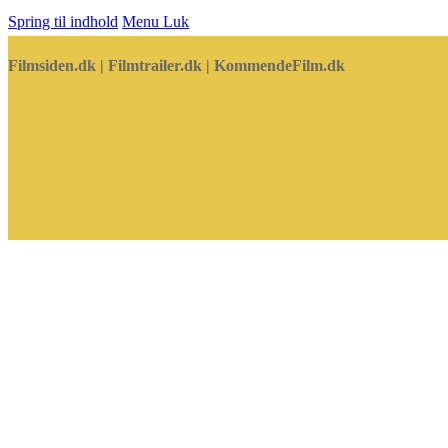
Spring til indhold
Menu
Luk
Filmsiden.dk | Filmtrailer.dk | KommendeFilm.dk