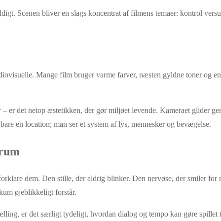
ældigt. Scenen bliver en slags koncentrat af filmens temaer: kontrol versu
udiovisuelle. Mange film bruger varme farver, næsten gyldne toner og e
 – er det netop æstetikken, der gør miljøet levende. Kameraet glider g
ke bare en location; man ser et system af lys, mennesker og bevægelse.
 rum
 forklare dem. Den stille, der aldrig blinker. Den nervøse, der smiler fo
um øjeblikkeligt forstår.
ing, er det særligt tydeligt, hvordan dialog og tempo kan gøre spillet t