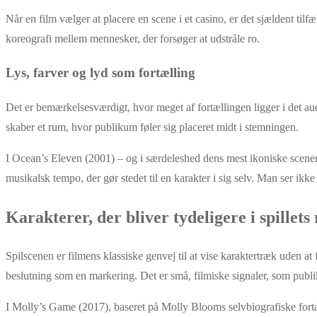
Når en film vælger at placere en scene i et casino, er det sjældent tilf
koreografi mellem mennesker, der forsøger at udstråle ro.
Lys, farver og lyd som fortælling
Det er bemærkelsesværdigt, hvor meget af fortællingen ligger i det a
skaber et rum, hvor publikum føler sig placeret midt i stemningen.
I Ocean’s Eleven (2001) – og i særdeleshed dens mest ikoniske scener
musikalsk tempo, der gør stedet til en karakter i sig selv. Man ser ik
Karakterer, der bliver tydeligere i spillets
Spilscenen er filmens klassiske genvej til at vise karaktertræk uden at
beslutning som en markering. Det er små, filmiske signaler, som publik
I Molly’s Game (2017), baseret på Molly Blooms selvbiografiske fortæll