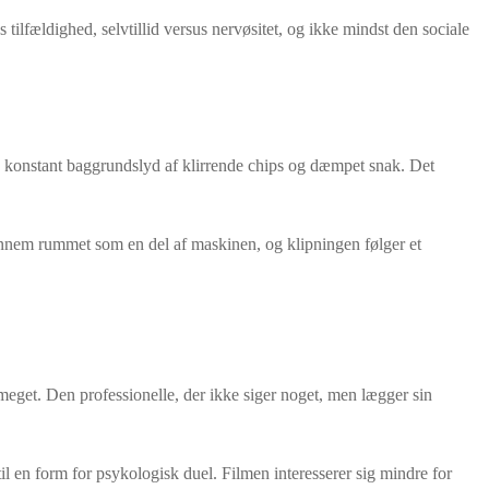
s tilfældighed, selvtillid versus nervøsitet, og ikke mindst den sociale
n konstant baggrundslyd af klirrende chips og dæmpet snak. Det
ennem rummet som en del af maskinen, og klipningen følger et
r meget. Den professionelle, der ikke siger noget, men lægger sin
il en form for psykologisk duel. Filmen interesserer sig mindre for