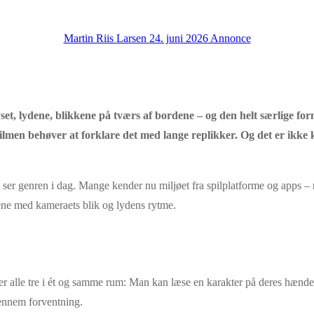
Martin Riis Larsen
24. juni 2026
Annonce
yset, lydene, blikkene på tværs af bordene – og den helt særlige for
t filmen behøver at forklare det med lange replikker. Og det er ikk
vi ser genren i dag. Mange kender nu miljøet fra spilplatforme og apps 
cene med kameraets blik og lydens rytme.
ler alle tre i ét og samme rum: Man kan læse en karakter på deres hænde
ennem forventning.