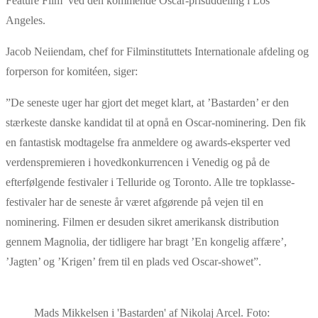
Feature Film’ ved den kommende Oscar-prisuddeling i Los
Angeles.
Jacob Neiiendam, chef for Filminstituttets Internationale afdeling og
forperson for komitéen, siger:
”De seneste uger har gjort det meget klart, at ’Bastarden’ er den
stærkeste danske kandidat til at opnå en Oscar-nominering. Den fik
en fantastisk modtagelse fra anmeldere og awards-eksperter ved
verdenspremieren i hovedkonkurrencen i Venedig og på de
efterfølgende festivaler i Telluride og Toronto. Alle tre topklasse-
festivaler har de seneste år været afgørende på vejen til en
nominering. Filmen er desuden sikret amerikansk distribution
gennem Magnolia, der tidligere har bragt ’En kongelig affære’,
’Jagten’ og ’Krigen’ frem til en plads ved Oscar-showet”.
Mads Mikkelsen i 'Bastarden' af Nikolaj Arcel. Foto: