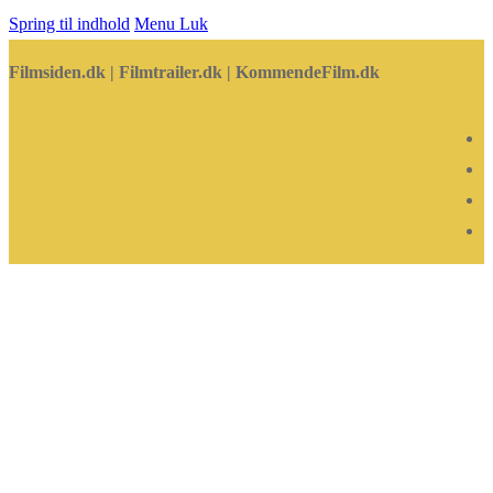
Spring til indhold
Menu
Luk
Filmsiden.dk | Filmtrailer.dk | KommendeFilm.dk