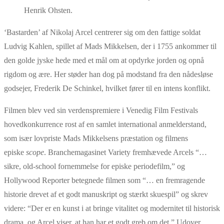
Henrik Ohsten.
‘Bastarden’ af Nikolaj Arcel centrerer sig om den fattige soldat
Ludvig Kahlen, spillet af Mads Mikkelsen, der i 1755 ankommer til
den golde jyske hede med et mål om at opdyrke jorden og opnå
rigdom og ære. Her støder han dog på modstand fra den nådesløse
godsejer, Frederik De Schinkel, hvilket fører til en intens konflikt.
Filmen blev ved sin verdenspremiere i Venedig Film Festivals
hovedkonkurrence rost af en samlet international anmelderstand,
som især lovpriste Mads Mikkelsens præstation og filmens
episke
scope
. Branchemagasinet Variety fremhævede Arcels “…
sikre, old-school fornemmelse for episke periodefilm,” og
Hollywood Reporter betegnede filmen som “… en fremragende
historie drevet af et godt manuskript og stærkt skuespil” og skrev
videre: “Der er en kunst i at bringe vitalitet og modernitet til historisk
drama, og Arcel viser, at han har et godt greb om det.” Udover