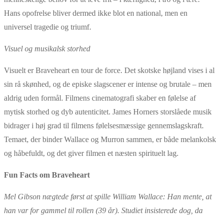
Hans opofrelse bliver dermed ikke blot en national, men en
universel tragedie og triumf.
Visuel og musikalsk storhed
Visuelt er Braveheart en tour de force. Det skotske højland vises i al
sin rå skønhed, og de episke slagscener er intense og brutale
– men
aldrig uden form
ål. Filmens cinematografi skaber en følelse af
mytisk storhed og dyb autenticitet.
James Horners storslåede musik
bidrager i høj grad til filmens følelsesmæssige gennemslagskraft.
Temaet, der binder Wallace og Murron sammen, er både melankolsk
og håbefuldt, og det giver filmen et næsten spirituelt lag.
Fun Facts om Braveheart
Mel Gibson nægtede først at spille William Wallace: Han mente, at
han var for gammel til rollen (39 år). Studiet insisterede dog, da