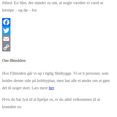
frihed. En film, der minder os om, at nogle værdier er værd at
kæmpe
– og d
ø
– for.
Facebook
Twitter
Email
Copy
Om filmsiden
Link
Hos Filmsiden går vi op i rigtig filmhygge. Vi er ti personer, som
holder denne side på hobbyplan, men har alle et ønske om at gøre
det til noget stort. Læs mere
her
.
Hvis du har lyst til at hjælpe os, er du altid velkommen til at
kontakte os.