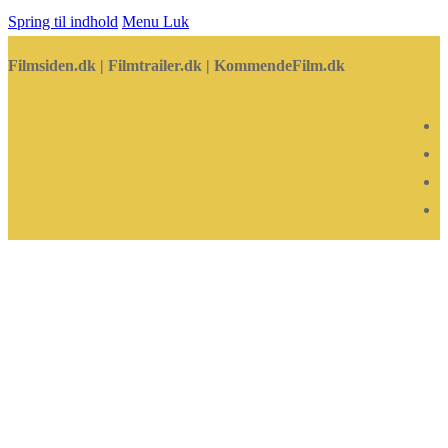
Spring til indhold
Menu
Luk
Filmsiden.dk | Filmtrailer.dk | KommendeFilm.dk