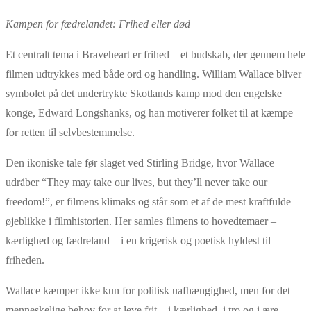
Kampen for fædrelandet: Frihed eller død
Et centralt tema i Braveheart er frihed
– et budskab, der gennem hele
filmen udtrykkes med b
åde ord og handling. William Wallace bliver
symbolet på det undertrykte Skotlands kamp mod den engelske
konge, Edward Longshanks, og han motiverer folket til at kæmpe
for retten til selvbestemmelse.
Den ikoniske tale før slaget ved Stirling Bridge, hvor Wallace
udråber “They may take our lives, but they’ll never take our
freedom!”, er filmens klimaks og står som et af de mest kraftfulde
øjeblikke i filmhistorien. Her samles filmens to hovedtemaer
–
k
ærlighed og fædreland
– i en krigerisk og poetisk hyldest til
friheden.
Wallace k
æmper ikke kun for politisk uafhængighed, men for det
menneskelige behov for at leve frit
– i k
ærlighed, i tro og i ære.