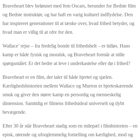
Braveheart blev belønnet med fem Oscars, herunder for Bedste film
og Bedste instruktør, og har haft en varig kulturel indflydelse. Den
har inspireret generationer til at tænke over, hvad frihed betyder, og
hvad man er villig til at ofre for den.
Wallace’ rejse
– fra fredelig bonde til frihedshelt – er tidl
øs. Hans
kamp er både fysisk og moralsk, og Braveheart formår at stille
spørgsmålet: Er det bedre at leve i underkastelse eller dø i frihed?
Braveheart er en film, der taler til både hjertet og sjælen.
Kærlighedshistorien mellem Wallace og
Murron
er hjerteskærende
smuk og giver den større kamp en personlig og menneskelig
dimension. Samtidig er filmens frihedsideal universelt og dybt
bevægende.
Efter 30 år står Braveheart stadig som en milepæl i filmhistorien
– en
episk, r
ørende og uforglemmelig fortælling om kærlighed, mod og