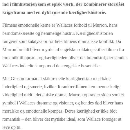
ind i filmhistorien som et episk værk, der kombinerer storslået
krigsdrama med en dybt rørende kærlighedshistorie.
Filmens emotionelle kerne er Wallaces forhold til Murron, hans
barndomskæreste og hemmelige hustru. Kærlighedshistorien
fungerer som katalysator for hele filmens dramatiske konflikt. Da
Murron brutalt bliver myrdet af engelske soldater, skifter filmen fra
romantik til oprør
– og k
ærligheden bliver det brændstof, der tænder
Wallaces indædte kamp mod den engelske besættelse.
Mel Gibson formår at skildre dette kærlighedstab med både
inderlighed og smerte, hvilket forankrer filmen i en menneskelig
virkelighed midt i det episke drama. Murron optræder siden som et
symbol i Wallaces drømme og visioner, og hendes død bliver hans
moralske og emotionelle kompas. Deres kærlighed er ikke blot
romantisk
– den bliver det mytiske ideal, som Wallace fors
øger at
leve op til.