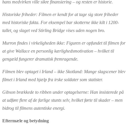
hans medvirken ville sikre finansiering
– og resten er historie.
Historiske friheder: Filmen er kendt for at tage sig store friheder
med historiske fakta. For eksempel bar skotterne ikke kilt i 1200-
tallet, og slaget ved Stirling Bridge vises uden nogen bro.
Murron findes i virkeligheden ikke: Figuren er opfundet til filmen for
at give Wallace en personlig k
ærlighedsmotivation
– hvilket til
geng
æld fungerer dramatisk fremragende.
Filmen blev optaget i Irland
– ikke Skotland: Mange slagscener blev
filmet i Irland med hj
ælp fra irske soldater som statister.
Gibson brækkede to ribben under optagelserne: Han insisterede på
at udføre flere af de farlige stunts selv, hvilket førte til skader
– men
bidrog til filmens autentiske energi.
Efterm
æle og betydning