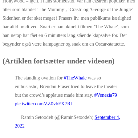
Hollywood – igen. I hans storhedstid, var han ekstrem populær, med
titler som blandet ’The Mummy’, ’Crash’ og ’George of the Jungle’.
Sidenhen er der sket meget i Frasers liv, men publikums kærlighed
har altid holdt ved. Snart er han aktuel i filmen ’The Whale’, som
han netop har fået en 6 minutters lang stående klapsalve for. Der
begynder også være kampagner og snak om en Oscar-statuette.
(Artiklen fortsætter under videoen)
The standing ovation for
#TheWhale
was so
enthusiastic, Brendan Fraser tried to leave the theater
but the crowd’s applause made him stay.
#Venezia79
pic.twitter.com/ZZ0vbFX7Rl
— Ramin Setoodeh (@RaminSetoodeh)
September 4,
2022