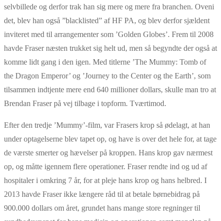
selvbillede og derfor trak han sig mere og mere fra branchen. Oveni
det, blev han også ”blacklisted” af HF PA, og blev derfor sjældent
inviteret med til arrangementer som ’Golden Globes’. Frem til 2008
havde Fraser næsten trukket sig helt ud, men så begyndte der også at
komme lidt gang i den igen. Med titlerne ’The Mummy: Tomb of
the Dragon Emperor’ og ’Journey to the Center og the Earth’, som
tilsammen indtjente mere end 640 millioner dollars, skulle man tro at
Brendan Fraser på vej tilbage i topform. Tværtimod.
Efter den tredje ’Mummy’-film, var Frasers krop så ødelagt, at han
under optagelserne blev tapet op, og have is over det hele for, at tage
de værste smerter og hævelser på kroppen. Hans krop gav nærmest
op, og måtte igennem flere operationer. Fraser rendte ind og ud af
hospitaler i omkring 7 år, for at pleje hans krop og hans helbred. I
2013 havde Fraser ikke længere råd til at betale børnebidrag på
900.000 dollars om året, grundet hans mange store regninger til