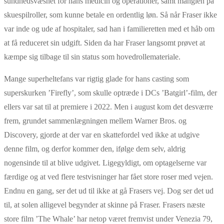
sundhedsvæsnet for hans medicin og operationer, samt manglen på
skuespilroller, som kunne betale en ordentlig løn. Så når Fraser ikke
var inde og ude af hospitaler, sad han i familieretten med et håb om
at få reduceret sin udgift. Siden da har Fraser langsomt prøvet at
kæmpe sig tilbage til sin status som hovedrollemateriale.
Mange superheltefans var rigtig glade for hans casting som
superskurken ’Firefly’, som skulle optræde i DCs ’Batgirl’-film, der
ellers var sat til at premiere i 2022. Men i august kom det desværre
frem, grundet sammenlægningen mellem Warner Bros. og
Discovery, gjorde at der var en skattefordel ved ikke at udgive
denne film, og derfor kommer den, ifølge dem selv, aldrig
nogensinde til at blive udgivet. Ligegyldigt, om optagelserne var
færdige og at ved flere testvisninger har fået store roser med vejen.
Endnu en gang, ser det ud til ikke at gå Frasers vej. Dog ser det ud
til, at solen alligevel begynder at skinne på Fraser. Frasers næste
store film ’The Whale’ har netop været fremvist under Venezia 79,