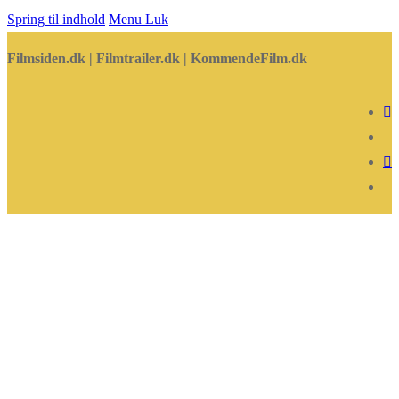
Spring til indhold
Menu
Luk
Filmsiden.dk | Filmtrailer.dk | KommendeFilm.dk