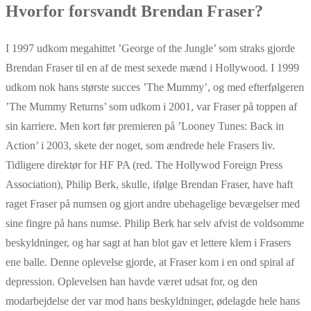
Hvorfor forsvandt Brendan Fraser?
I 1997 udkom megahittet ’George of the Jungle’ som straks gjorde
Brendan Fraser til en af de mest sexede mænd i Hollywood. I 1999
udkom nok hans største succes ’The Mummy’, og med efterfølgeren
’The Mummy Returns’ som udkom i 2001, var Fraser på toppen af
sin karriere. Men kort før premieren på ’Looney Tunes: Back in
Action’ i 2003, skete der noget, som ændrede hele Frasers liv.
Tidligere direktør for HF PA (red. The Hollywod Foreign Press
Association), Philip Berk, skulle, ifølge Brendan Fraser, have haft
raget Fraser på numsen og gjort andre ubehagelige bevægelser med
sine fingre på hans numse. Philip Berk har selv afvist de voldsomme
beskyldninger, og har sagt at han blot gav et lettere klem i Frasers
ene balle. Denne oplevelse gjorde, at Fraser kom i en ond spiral af
depression. Oplevelsen han havde været udsat for, og den
modarbejdelse der var mod hans beskyldninger, ødelagde hele hans