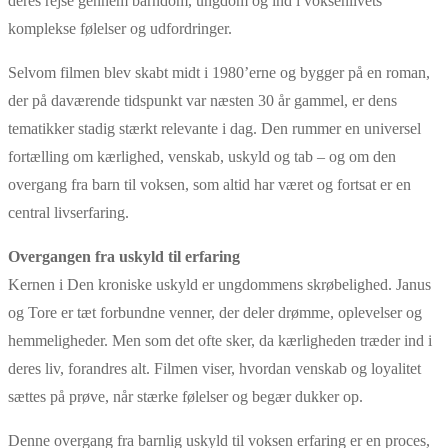
deres rejse gennem barndom, ungdom og ind i voksenlivets
komplekse følelser og udfordringer.
Selvom filmen blev skabt midt i 1980’erne og bygger på en roman,
der på daværende tidspunkt var næsten 30 år gammel, er dens
tematikker stadig stærkt relevante i dag. Den rummer en universel
fortælling om kærlighed, venskab, uskyld og tab – og om den
overgang fra barn til voksen, som altid har været og fortsat er en
central livserfaring.
Overgangen fra uskyld til erfaring
Kernen i Den kroniske uskyld er ungdommens skrøbelighed. Janus
og Tore er tæt forbundne venner, der deler drømme, oplevelser og
hemmeligheder. Men som det ofte sker, da kærligheden træder ind i
deres liv, forandres alt. Filmen viser, hvordan venskab og loyalitet
sættes på prøve, når stærke følelser og begær dukker op.
Denne overgang fra barnlig uskyld til voksen erfaring er en proces,