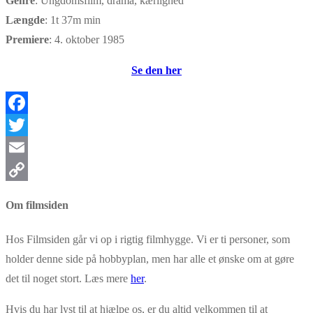
Genre
: Ungdomsfilm, drama, kærlighed
Længde
: 1t 37m min
Premiere
: 4. oktober 1985
Se den her
Facebook
Twitter
Email
Copy
Om filmsiden
Link
Hos Filmsiden går vi op i rigtig filmhygge. Vi er ti personer, som
holder denne side på hobbyplan, men har alle et ønske om at gøre
det til noget stort. Læs mere
her
.
Hvis du har lyst til at hjælpe os, er du altid velkommen til at