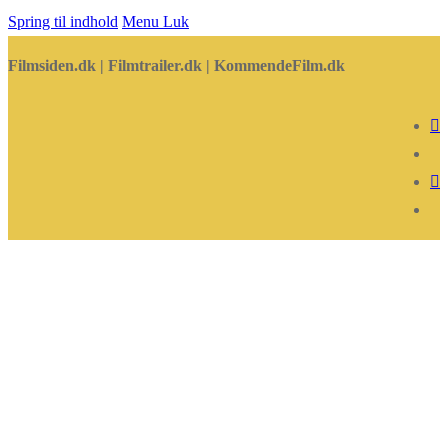
Spring til indhold
Menu
Luk
Filmsiden.dk | Filmtrailer.dk | KommendeFilm.dk