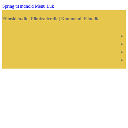
Spring til indhold
Menu
Luk
Filmsiden.dk | Filmtrailer.dk | KommendeFilm.dk