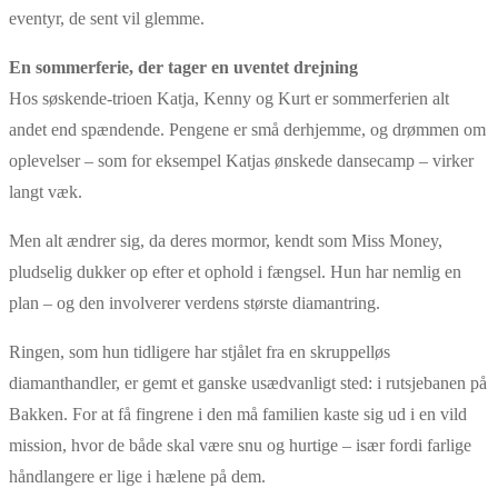
eventyr, de sent vil glemme.
En sommerferie, der tager en uventet drejning
Hos søskende-trioen Katja, Kenny og Kurt er sommerferien alt
andet end spændende. Pengene er små derhjemme, og drømmen om
oplevelser – som for eksempel Katjas ønskede dansecamp – virker
langt væk.
Men alt ændrer sig, da deres mormor, kendt som Miss Money,
pludselig dukker op efter et ophold i fængsel. Hun har nemlig en
plan – og den involverer verdens største diamantring.
Ringen, som hun tidligere har stjålet fra en skruppelløs
diamanthandler, er gemt et ganske usædvanligt sted: i rutsjebanen på
Bakken. For at få fingrene i den må familien kaste sig ud i en vild
mission, hvor de både skal være snu og hurtige – især fordi farlige
håndlangere er lige i hælene på dem.