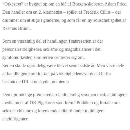
“Orkestret” er bygget op om en idé af Borgen-skaberen Adam Price.
Den handler om en 2. klarinettist – spillet af Frederik Cilius – der
drømmer om at stige i graderne, og som får en ny souschef spillet af
Rasmus Bruun.
Som en væsentlig del af handlingen i satireserien er der
personalestridigheder, sexisme og magtubalancer i det
symfoniorkester, som serien centrerer sig om.
Serien skulle oprindelig være blevet sendt sidste år. Men visse dele
af handlingen kom for tæt på virkelighedens verden. Derfor
besluttede DR at udskyde premieren.
Den oprindelige premieredato faldt nemlig sammen med, at tidligere
medlemmer af DR Pigekoret stod frem i Politiken og fortalte om
seksuel chikane og krænkende adfærd under to tidligere
chefdirigenter.