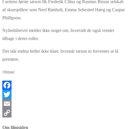
I seriens første sæson fik Frederik Cilius og Rasmus Bruun selskab
af skuespillere som Neel Rønholt, Emma Sehested Høeg og Caspar
Phillipson.
Nyhedsbrevet melder ikke noget om, hvorvidt de også vender
tilbage i deres roller.
Det står endnu heller ikke klart, hvornår sæson to forventes at få
premiere.
/ritzau/
Facebook
Twitter
Email
Copy
Om filmsiden