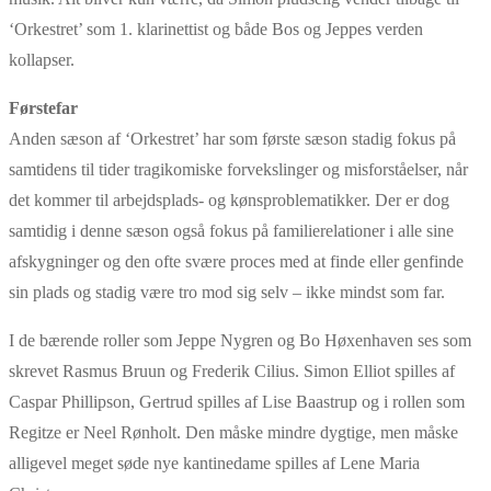
‘Orkestret’ som 1. klarinettist og både Bos og Jeppes verden
kollapser.
Førstefar
Anden sæson af ‘Orkestret’ har som første sæson stadig fokus på
samtidens til tider tragikomiske forvekslinger og misforståelser, når
det kommer til arbejdsplads- og kønsproblematikker. Der er dog
samtidig i denne sæson også fokus på familierelationer i alle sine
afskygninger og den ofte svære proces med at finde eller genfinde
sin plads og stadig være tro mod sig selv – ikke mindst som far.
I de bærende roller som Jeppe Nygren og Bo Høxenhaven ses som
skrevet Rasmus Bruun og Frederik Cilius. Simon Elliot spilles af
Caspar Phillipson, Gertrud spilles af Lise Baastrup og i rollen som
Regitze er Neel Rønholt. Den måske mindre dygtige, men måske
alligevel meget søde nye kantinedame spilles af Lene Maria