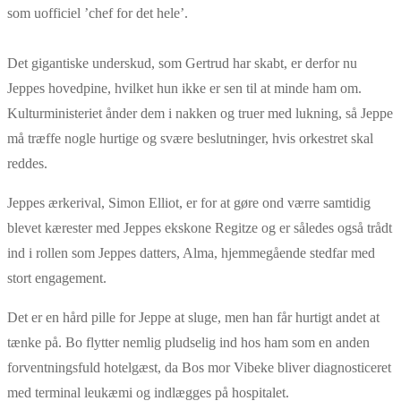
som uofficiel ’chef for det hele’.
Det gigantiske underskud, som Gertrud har skabt, er derfor nu
Jeppes hovedpine, hvilket hun ikke er sen til at minde ham om.
Kulturministeriet ånder dem i nakken og truer med lukning, så Jeppe
må træffe nogle hurtige og svære beslutninger, hvis orkestret skal
reddes.
Jeppes ærkerival, Simon Elliot, er for at gøre ond værre samtidig
blevet kærester med Jeppes ekskone Regitze og er således også trådt
ind i rollen som Jeppes datters, Alma, hjemmegående stedfar med
stort engagement.
Det er en hård pille for Jeppe at sluge, men han får hurtigt andet at
tænke på. Bo flytter nemlig pludselig ind hos ham som en anden
forventningsfuld hotelgæst, da Bos mor Vibeke bliver diagnosticeret
med terminal leukæmi og indlægges på hospitalet.