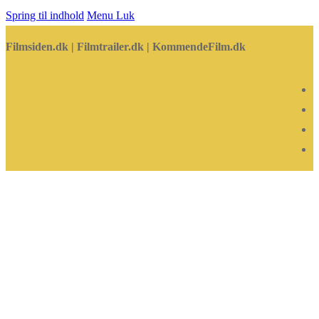
Spring til indhold
Menu
Luk
Filmsiden.dk | Filmtrailer.dk | KommendeFilm.dk