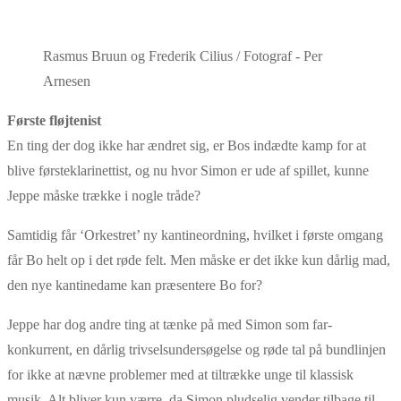
Rasmus Bruun og Frederik Cilius / Fotograf - Per
Arnesen
Første fløjtenist
En ting der dog ikke har ændret sig, er Bos indædte kamp for at
blive førsteklarinettist, og nu hvor Simon er ude af spillet, kunne
Jeppe måske trække i nogle tråde?
Samtidig får ‘Orkestret’ ny kantineordning, hvilket i første omgang
får Bo helt op i det røde felt. Men måske er det ikke kun dårlig mad,
den nye kantinedame kan præsentere Bo for?
Jeppe har dog andre ting at tænke på med Simon som far-
konkurrent, en dårlig trivselsundersøgelse og røde tal på bundlinjen
for ikke at nævne problemer med at tiltrække unge til klassisk
musik. Alt bliver kun værre, da Simon pludselig vender tilbage til