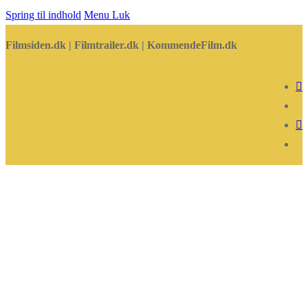
Spring til indhold
Menu
Luk
Filmsiden.dk | Filmtrailer.dk | KommendeFilm.dk