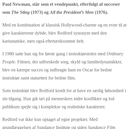
Paul Newman, står som et vendepunkt, efterfulgt af succeser
som
The Sting
(1973) og
All the President’s Men
(1976).
Med en kombination af klassisk Hollywood-charme og en evne til at
give karaktererne dybde, blev Redford synonym med den
karismatiske, men også eftertænksomme helt.
I 1980 satte han sig for første gang i instruktørstolen med
Ordinary
People
. Filmen, der udforskede sorg, skyld og familiedynamikker,
blev en kæmpe succes og indbragte ham en Oscar for bedste
instruktør samt statuetten for bedste film.
Som instruktør blev Redford kendt for at have en særlig følsomhed i
sin tilgang. Han gik tæt på menneskers indre konflikter og lod
publikum spejle sig i komplekse og realistiske karakterer.
Redford var ikke kun optaget af egne projekter. Med
grundlæggelsen af Sundance Institute og siden
Sundance Film