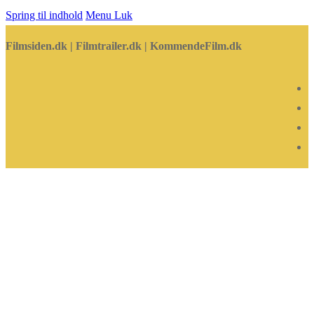
Spring til indhold
Menu
Luk
Filmsiden.dk | Filmtrailer.dk | KommendeFilm.dk