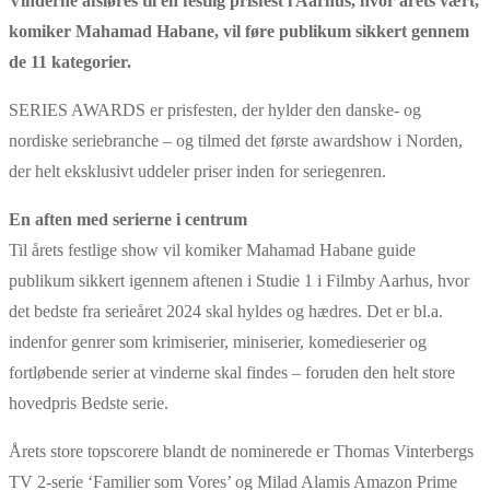
Vinderne afsløres til en festlig prisfest i Aarhus, hvor årets vært,
komiker Mahamad Habane, vil føre publikum sikkert gennem
de 11 kategorier.
SERIES AWARDS er prisfesten, der hylder den danske- og
nordiske seriebranche – og tilmed det første awardshow i Norden,
der helt eksklusivt uddeler priser inden for seriegenren.
En aften med serierne i centrum
Til årets festlige show vil komiker Mahamad Habane guide
publikum sikkert igennem aftenen i Studie 1 i Filmby Aarhus, hvor
det bedste fra serieåret 2024 skal hyldes og hædres. Det er bl.a.
indenfor genrer som krimiserier, miniserier, komedieserier og
fortløbende serier at vinderne skal findes – foruden den helt store
hovedpris Bedste serie.
Årets store topscorere blandt de nominerede er Thomas Vinterbergs
TV 2-serie ‘Familier som Vores’ og Milad Alamis Amazon Prime