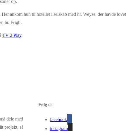
æsoner op.
 Her ankom hun til hotellet i selskab med hr. Weyse, der havde lovet
, hr. Frigh.
på
TV 2 Play
.
Følg os
g må dele med
facebook
it projekt, så
instagram