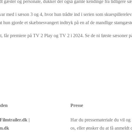
t gæster og personale, dukker der også gamle kendinge fra tidligere s
r med i sæson 3 og 4, hvor hun trådte ind i serien som skuespillerelev.
hun gjorde et skæbnesvangert indtryk på en af de mandlige stamgæster
t, får premiere på TV 2 Play og TV 2 i 2024. Se de ni første sæsoner 
iden
Presse
Filmtrailer.dk |
Har du pressemateriale du vil o
m.dk
os, eller ønsker du at få anmeldt d