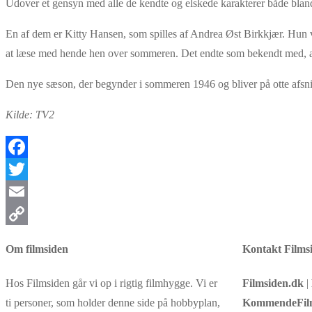
Udover et gensyn med alle de kendte og elskede karakterer både bland
En af dem er Kitty Hansen, som spilles af Andrea Øst Birkkjær. Hun va
at læse med hende hen over sommeren. Det endte som bekendt med, at 
Den nye sæson, der begynder i sommeren 1946 og bliver på otte afsni
Kilde: TV2
Facebook
Twitter
Email
Copy
Om filmsiden
Kontakt Films
Link
Hos Filmsiden går vi op i rigtig filmhygge. Vi er
Filmsiden.dk
|
ti personer, som holder denne side på hobbyplan,
KommendeFil