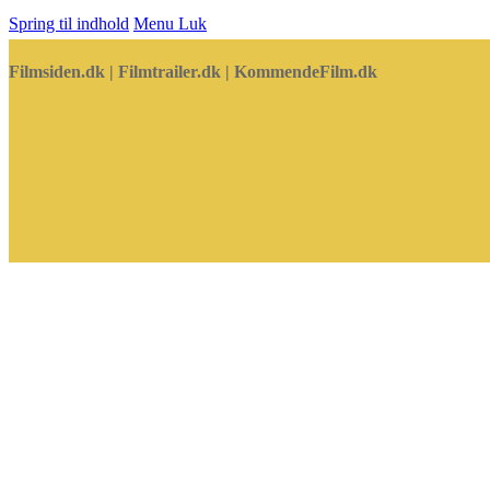
Spring til indhold
Menu
Luk
Filmsiden.dk | Filmtrailer.dk | KommendeFilm.dk