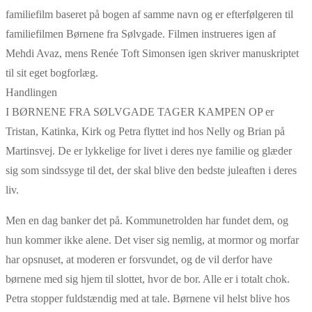
familiefilm baseret på bogen af samme navn og er efterfølgeren til
familiefilmen Børnene fra Sølvgade. Filmen instrueres igen af
Mehdi Avaz, mens Renée Toft Simonsen igen skriver manuskriptet
til sit eget bogforlæg.
Handlingen
I BØRNENE FRA SØLVGADE TAGER KAMPEN OP er
Tristan, Katinka, Kirk og Petra flyttet ind hos Nelly og Brian på
Martinsvej. De er lykkelige for livet i deres nye familie og glæder
sig som sindssyge til det, der skal blive den bedste juleaften i deres
liv.
Men en dag banker det på. Kommunetrolden har fundet dem, og
hun kommer ikke alene. Det viser sig nemlig, at mormor og morfar
har opsnuset, at moderen er forsvundet, og de vil derfor have
børnene med sig hjem til slottet, hvor de bor. Alle er i totalt chok.
Petra stopper fuldstændig med at tale. Børnene vil helst blive hos