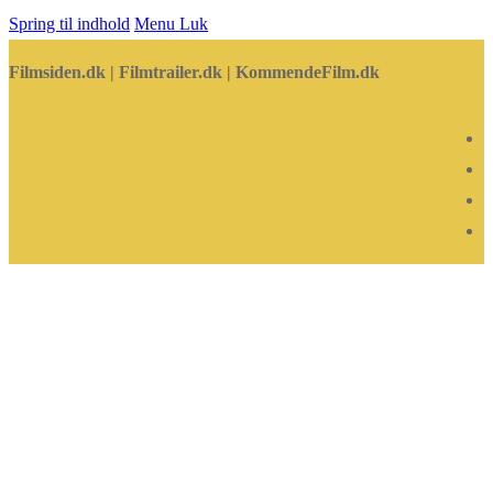
Spring til indhold
Menu
Luk
Filmsiden.dk | Filmtrailer.dk | KommendeFilm.dk