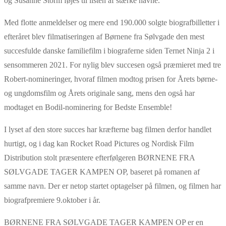
og Susanne Storm føjes til listen af stærke navne.
Med flotte anmeldelser og mere end 190.000 solgte biografbilletter i
efteråret blev filmatiseringen af Børnene fra Sølvgade den mest
succesfulde danske familiefilm i biograferne siden Ternet Ninja 2 i
sensommeren 2021. For nylig blev succesen også præmieret med tre
Robert-nomineringer, hvoraf filmen modtog prisen for Årets børne-
og ungdomsfilm og Årets originale sang, mens den også har
modtaget en Bodil-nominering for Bedste Ensemble!
I lyset af den store succes har kræfterne bag filmen derfor handlet
hurtigt, og i dag kan Rocket Road Pictures og Nordisk Film
Distribution stolt præsentere efterfølgeren BØRNENE FRA
SØLVGADE TAGER KAMPEN OP, baseret på romanen af
samme navn. Der er netop startet optagelser på filmen, og filmen har
biografpremiere 9.oktober i år.
BØRNENE FRA SØLVGADE TAGER KAMPEN OP er en