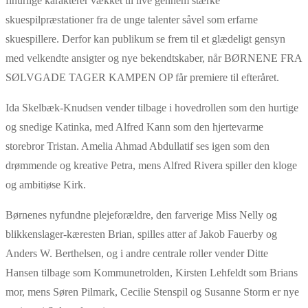
finurlige karakterer vækket til live gennem stærke
skuespilpræstationer fra de unge talenter såvel som erfarne
skuespillere. Derfor kan publikum se frem til et glædeligt gensyn
med velkendte ansigter og nye bekendtskaber, når BØRNENE FRA
SØLVGADE TAGER KAMPEN OP får premiere til efteråret.
Ida Skelbæk-Knudsen vender tilbage i hovedrollen som den hurtige
og snedige Katinka, med Alfred Kann som den hjertevarme
storebror Tristan. Amelia Ahmad Abdullatif ses igen som den
drømmende og kreative Petra, mens Alfred Rivera spiller den kloge
og ambitiøse Kirk.
Børnenes nyfundne plejeforældre, den farverige Miss Nelly og
blikkenslager-kæresten Brian, spilles atter af Jakob Fauerby og
Anders W. Berthelsen, og i andre centrale roller vender Ditte
Hansen tilbage som Kommunetrolden, Kirsten Lehfeldt som Brians
mor, mens Søren Pilmark, Cecilie Stenspil og Susanne Storm er nye