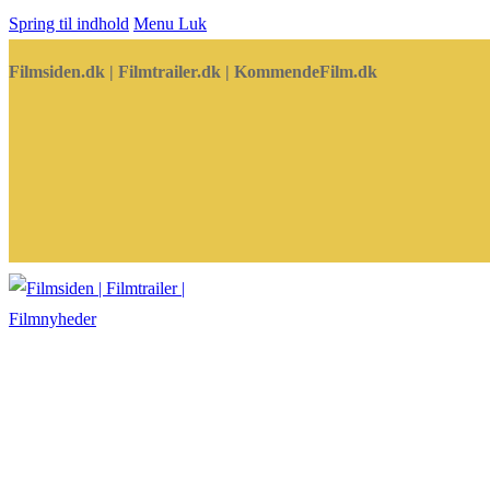
Spring til indhold
Menu
Luk
Filmsiden.dk | Filmtrailer.dk | KommendeFilm.dk