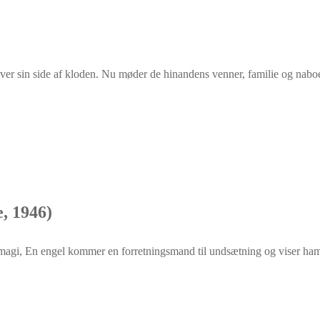
er sin side af kloden. Nu møder de hinandens venner, familie og naboer.
e, 1946)
f magi, En engel kommer en forretningsmand til undsætning og viser ham,