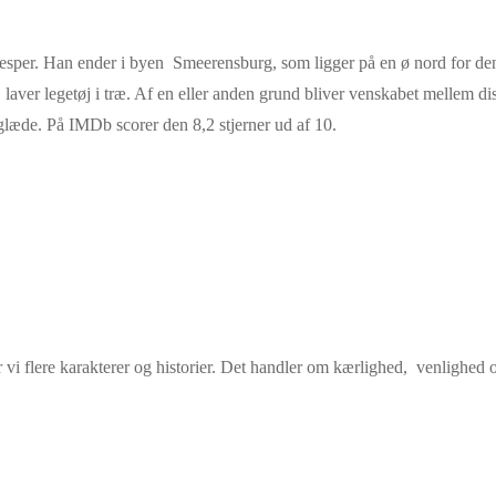
per. Han ender i byen Smeerensburg, som ligger på en ø nord for den a
aver legetøj i træ. Af en eller anden grund bliver venskabet mellem di
leglæde. På IMDb scorer den 8,2 stjerner ud af 10.
vi flere karakterer og historier. Det handler om kærlighed, venlighed o