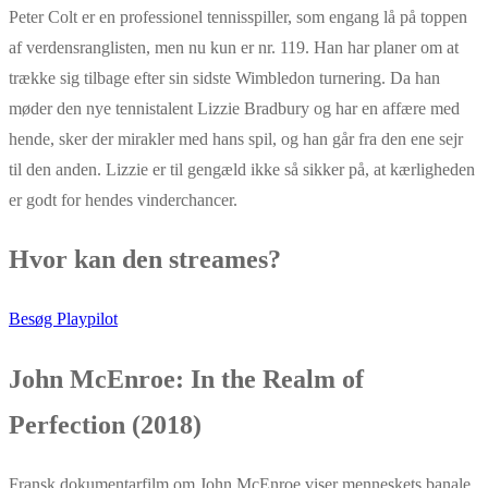
Peter Colt er en professionel tennisspiller, som engang lå på toppen
af verdensranglisten, men nu kun er nr. 119. Han har planer om at
trække sig tilbage efter sin sidste Wimbledon turnering. Da han
møder den nye tennistalent Lizzie Bradbury og har en affære med
hende, sker der mirakler med hans spil, og han går fra den ene sejr
til den anden. Lizzie er til gengæld ikke så sikker på, at kærligheden
er godt for hendes vinderchancer.
Hvor kan den streames?
Besøg Playpilot
John McEnroe: In the Realm of
Perfection (2018)
Fransk dokumentarfilm om John McEnroe viser menneskets banale