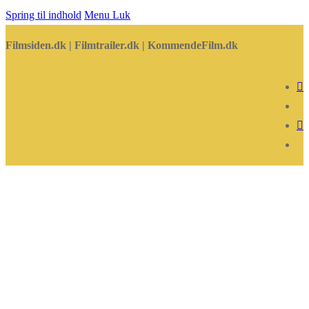
Spring til indhold
Menu
Luk
Filmsiden.dk | Filmtrailer.dk | KommendeFilm.dk