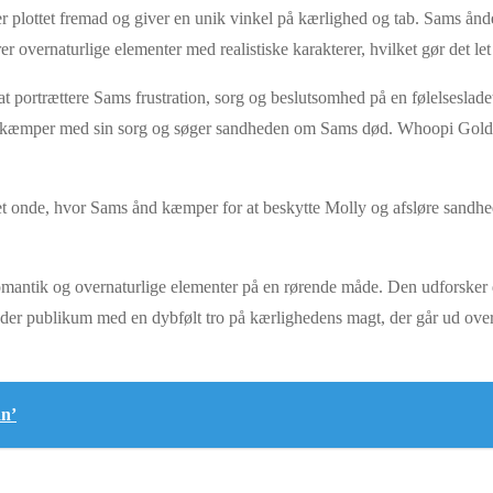
ver plottet fremad og giver en unik vinkel på kærlighed og tab. Sams ånd
 overnaturlige elementer med realistiske karakterer, hvilket gør det let
t portrættere Sams frustration, sorg og beslutsomhed på en følelseslad
er kæmper med sin sorg og søger sandheden om Sams død. Whoopi Gol
 det onde, hvor Sams ånd kæmper for at beskytte Molly og afsløre sand
omantik og overnaturlige elementer på en rørende måde. Den udforsker
er publikum med en dybfølt tro på kærlighedens magt, der går ud over d
an’