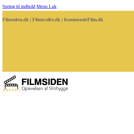
Spring til indhold
Menu
Luk
Filmsiden.dk | Filmtrailer.dk | KommendeFilm.dk