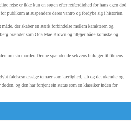
elige rejse er ikke kun en søgen efter retfærdighed for hans egen død,
 for publikum at suspendere deres vantro og fordybe sig i historien.
et måde, der skaber en stærk forbindelse mellem karakteren og
dberg brænder som Oda Mae Brown og tilføjer både komiske og
heden om sin morder. Denne spændende sekvens bidrager til filmens
 dybt følelsesmæssige temaer som kærlighed, tab og det ukendte og
øden, og den har fortjent sin status som en klassiker inden for