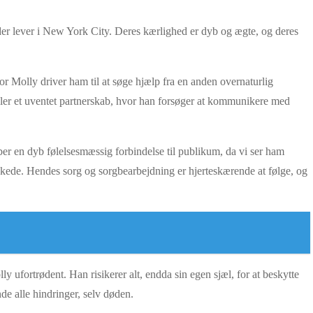
der lever i New York City. Deres kærlighed er dyb og ægte, og deres
 Molly driver ham til at søge hjælp fra en anden overnaturlig
kler et uventet partnerskab, hvor han forsøger at kommunikere med
aber en dyb følelsesmæssig forbindelse til publikum, da vi ser ham
lskede. Hendes sorg og sorgbearbejdning er hjerteskærende at følge, og
y ufortrødent. Han risikerer alt, endda sin egen sjæl, for at beskytte
e alle hindringer, selv døden.