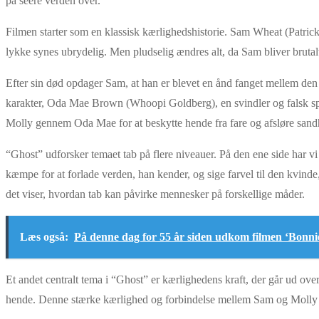
på seere verden over.
Filmen starter som en klassisk kærlighedshistorie. Sam Wheat (Patric
lykke synes ubrydelig. Men pludselig ændres alt, da Sam bliver brutal
Efter sin død opdager Sam, at han er blevet en ånd fanget mellem den
karakter, Oda Mae Brown (Whoopi Goldberg), en svindler og falsk spi
Molly gennem Oda Mae for at beskytte hende fra fare og afsløre san
“Ghost” udforsker temaet tab på flere niveauer. På den ene side har vi
kæmpe for at forlade verden, han kender, og sige farvel til den kvind
det viser, hvordan tab kan påvirke mennesker på forskellige måder.
Læs også:
På denne dag for 55 år siden udkom filmen ‘Bonni
Et andet centralt tema i “Ghost” er kærlighedens kraft, der går ud over
hende. Denne stærke kærlighed og forbindelse mellem Sam og Molly un