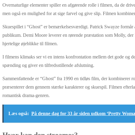
Overnaturlige elementer spiller en afgørende rolle i filmen, da de dri
men også en mulighed for at sige farvel og give slip. Filmen kombinerer
Skuespillet i “Ghost” er bemærkelsesværdigt. Patrick Swayze formår a
publikum. Demi Moore leverer en rørende præstation som Molly, d
hjertelige øjeblikke til filmen.
I filmens klimaks ser vi en intens konfrontation mellem det gode og
spænding og giver en tilfredsstillende afslutning.
Sammenfattende er “Ghost” fra 1990 en tidløs film, der kombinerer r
præsenterer dem gennem stærke karakterer og skuespil. Filmen efterlad
romantisk drama-genren.
Læs også:
På denne dag for 33 år siden udkom ‘Pretty Wom