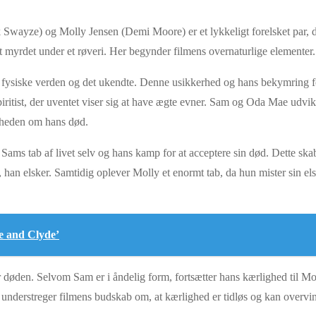
k Swayze) og Molly Jensen (Demi Moore) er et lykkeligt forelsket par, 
t myrdet under et røveri. Her begynder filmens overnaturlige elementer.
 fysiske verden og det ukendte. Denne usikkerhed og hans bekymring for
ritist, der uventet viser sig at have ægte evner. Sam og Oda Mae udvi
dheden om hans død.
 Sams tab af livet selv og hans kamp for at acceptere sin død. Dette sk
e, han elsker. Samtidig oplever Molly et enormt tab, da hun mister sin e
e and Clyde’
 døden. Selvom Sam er i åndelig form, fortsætter hans kærlighed til Moll
derstreger filmens budskab om, at kærlighed er tidløs og kan overvind