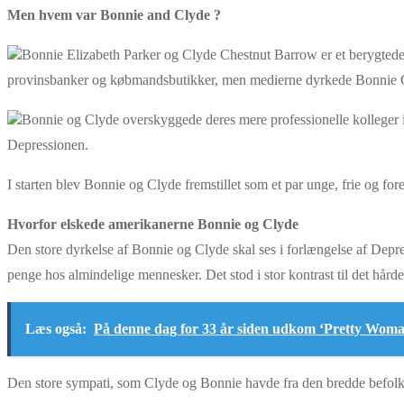
Men hvem var Bonnie and Clyde ?
Bonnie Elizabeth Parker og Clyde Chestnut Barrow er et berygtede o
provinsbanker og købmandsbutikker, men medierne dyrkede Bonnie Cly
Bonnie og Clyde overskyggede deres mere professionelle kolleger i pr
Depressionen.
I starten blev Bonnie og Clyde fremstillet som et par unge, frie og for
Hvorfor elskede amerikanerne Bonnie og Clyde
Den store dyrkelse af Bonnie og Clyde skal ses i forlængelse af Depre
penge hos almindelige mennesker. Det stod i stor kontrast til det hår
Læs også:
På denne dag for 33 år siden udkom ‘Pretty Wom
Den store sympati, som Clyde og Bonnie havde fra den bredde befolkni