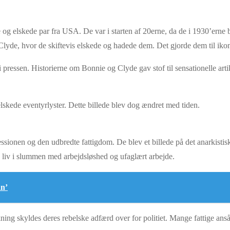
g elskede par fra USA. De var i starten af 20erne, da de i 1930’erne 
de, hvor de skiftevis elskede og hadede dem. Det gjorde dem til iko
essen. Historierne om Bonnie og Clyde gav stof til sensationelle artikle
elskede eventyrlyster. Dette billede blev dog ændret med tiden.
ssionen og den udbredte fattigdom. De blev et billede på det anarkisti
de liv i slummen med arbejdsløshed og ufaglært arbejde.
an’
ng skyldes deres rebelske adfærd over for politiet. Mange fattige ans