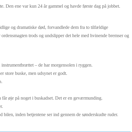
te. Den ene var kun 24 år gammel og havde første dag på jobbet.
idlige og dramatiske død, forvandlede dem fra to tilfældige
yder ordensmagten trods og undslipper det hele med hvinende bremser og
på instrumentbrættet – de har morgensolen i ryggen.
der store buske, men udsynet er godt.
p.
n får øje på noget i buskadset. Det er en geværmunding.
r.
mod bilen, inden betjentene ser ind gennem de sønderskudte ruder.