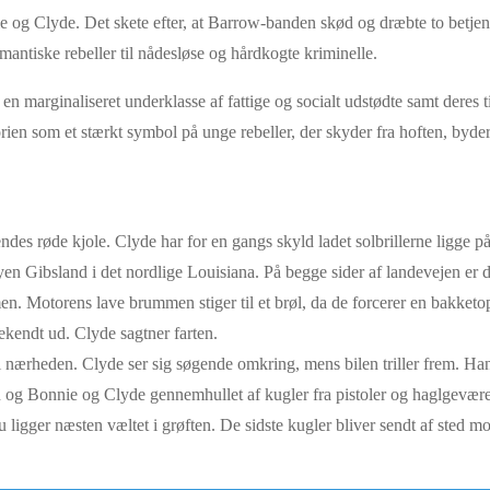
 og Clyde. Det skete efter, at Barrow-banden skød og dræbte to betjen
mantiske rebeller til nådesløse og hårdkogte kriminelle.
 marginaliseret underklasse af fattige og socialt udstødte samt deres t
torien som et stærkt symbol på unge rebeller, der skyder fra hoften, b
ndes røde kjole. Clyde har for en gangs skyld ladet solbrillerne ligge 
 byen Gibsland i det nordlige Louisiana. På begge sider af landevejen er 
en. Motorens lave brummen stiger til et brøl, da de forcerer en bakketo
ekendt ud. Clyde sagtner farten.
 i nærheden. Clyde ser sig søgende omkring, mens bilen triller frem. Ha
len og Bonnie og Clyde gennemhullet af kugler fra pistoler og haglgevære
u ligger næsten væltet i grøften. De sidste kugler bliver sendt af sted 