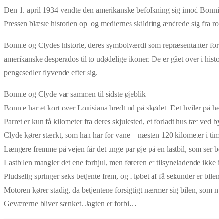
Den 1. april 1934 vendte den amerikanske befolkning sig imod Bonnie
Pressen blæste historien op, og mediernes skildring ændrede sig fra ro
Bonnie og Clydes historie, deres symbolværdi som repræsentanter for en
amerikanske desperados til to udødelige ikoner. De er gået over i his
pengesedler flyvende efter sig.
Bonnie og Clyde var sammen til sidste øjeblik
Bonnie har et kort over Louisiana bredt ud på skødet. Det hviler på he
Parret er kun få kilometer fra deres skjulested, et forladt hus tæt ved
Clyde kører stærkt, som han har for vane – næsten 120 kilometer i tim
Længere fremme på vejen får det unge par øje på en lastbil, som ser b
Lastbilen mangler det ene forhjul, men føreren er tilsyneladende ikke
Pludselig springer seks betjente frem, og i løbet af få sekunder er bi
Motoren kører stadig, da betjentene forsigtigt nærmer sig bilen, som n
Geværerne bliver sænket. Jagten er forbi…