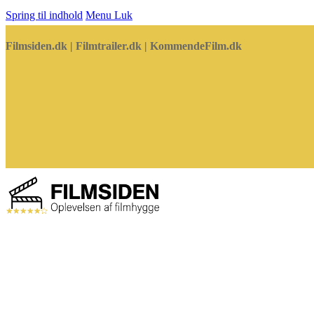
Spring til indhold
Menu
Luk
Filmsiden.dk | Filmtrailer.dk | KommendeFilm.dk