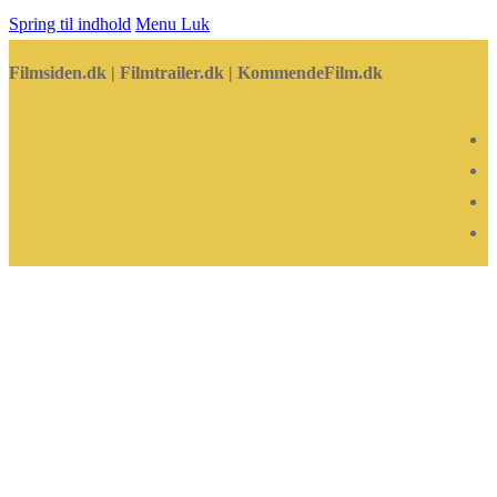
Spring til indhold
Menu
Luk
Filmsiden.dk | Filmtrailer.dk | KommendeFilm.dk