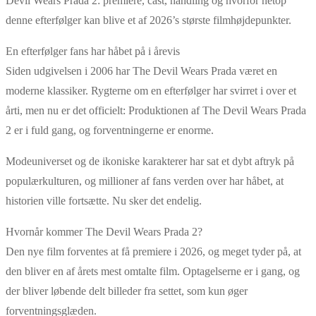
Devil Wears Prada 2: premiere, cast, handling og hvorfor netop
denne efterfølger kan blive et af 2026’s største filmhøjdepunkter.
En efterfølger fans har håbet på i årevis
Siden udgivelsen i 2006 har The Devil Wears Prada været en
moderne klassiker. Rygterne om en efterfølger har svirret i over et
årti, men nu er det officielt: Produktionen af The Devil Wears Prada
2 er i fuld gang, og forventningerne er enorme.
Modeuniverset og de ikoniske karakterer har sat et dybt aftryk på
populærkulturen, og millioner af fans verden over har håbet, at
historien ville fortsætte. Nu sker det endelig.
Hvornår kommer The Devil Wears Prada 2?
Den nye film forventes at få premiere i 2026, og meget tyder på, at
den bliver en af årets mest omtalte film. Optagelserne er i gang, og
der bliver løbende delt billeder fra settet, som kun øger
forventningsglæden.