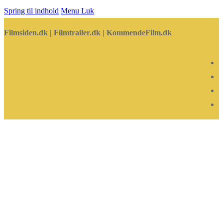
Spring til indhold
Menu
Luk
Filmsiden.dk | Filmtrailer.dk | KommendeFilm.dk