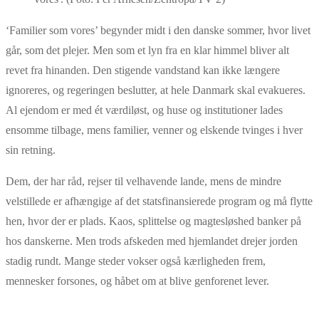
‘Familier som vores’ begynder midt i den danske sommer, hvor livet
går, som det plejer. Men som et lyn fra en klar himmel bliver alt
revet fra hinanden. Den stigende vandstand kan ikke længere
ignoreres, og regeringen beslutter, at hele Danmark skal evakueres.
Al ejendom er med ét værdiløst, og huse og institutioner lades
ensomme tilbage, mens familier, venner og elskende tvinges i hver
sin retning.
Dem, der har råd, rejser til velhavende lande, mens de mindre
velstillede er afhængige af det statsfinansierede program og må flytte
hen, hvor der er plads. Kaos, splittelse og magtesløshed banker på
hos danskerne. Men trods afskeden med hjemlandet drejer jorden
stadig rundt. Mange steder vokser også kærligheden frem,
mennesker forsones, og håbet om at blive genforenet lever.