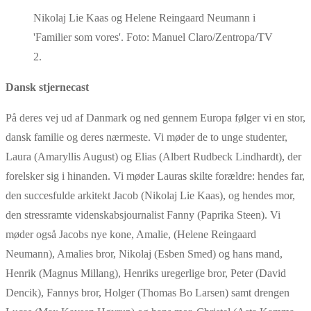
Nikolaj Lie Kaas og Helene Reingaard Neumann i
'Familier som vores'. Foto: Manuel Claro/Zentropa/TV
2.
Dansk stjernecast
På deres vej ud af Danmark og ned gennem Europa følger vi en stor,
dansk familie og deres nærmeste. Vi møder de to unge studenter,
Laura (Amaryllis August) og Elias (Albert Rudbeck Lindhardt), der
forelsker sig i hinanden. Vi møder Lauras skilte forældre: hendes far,
den succesfulde arkitekt Jacob (Nikolaj Lie Kaas), og hendes mor,
den stressramte videnskabsjournalist Fanny (Paprika Steen). Vi
møder også Jacobs nye kone, Amalie, (Helene Reingaard
Neumann), Amalies bror, Nikolaj (Esben Smed) og hans mand,
Henrik (Magnus Millang), Henriks uregerlige bror, Peter (David
Dencik), Fannys bror, Holger (Thomas Bo Larsen) samt drengen