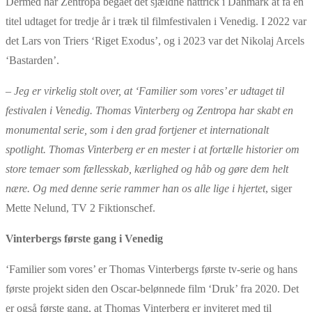
Dermed har Zentropa begået det sjældne hattrick i Danmark at få en
titel udtaget for tredje år i træk til filmfestivalen i Venedig. I 2022 var
det Lars von Triers ‘Riget Exodus’, og i 2023 var det Nikolaj Arcels
‘Bastarden’.
–
Jeg er virkelig stolt over, at ‘Familier som vores’ er udtaget til
festivalen i Venedig. Thomas Vinterberg og Zentropa har skabt en
monumental serie, som i den grad fortjener et internationalt
spotlight. Thomas Vinterberg er en mester i at fortælle historier om
store temaer som fællesskab, kærlighed og håb og gøre dem helt
nære. Og med denne serie rammer han os alle lige i hjertet
, siger
Mette Nelund, TV 2 Fiktionschef.
Vinterbergs første gang i Venedig
‘Familier som vores’ er Thomas Vinterbergs første tv-serie og hans
første projekt siden den Oscar-belønnede film ‘Druk’ fra 2020. Det
er også første gang, at Thomas Vinterberg er inviteret med til