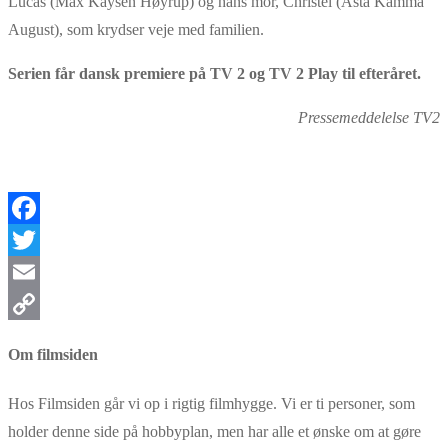
Lucas (Max Kaysen Høyrup) og hans mor, Christel (Asta Kamma
August), som krydser veje med familien.
Serien får dansk premiere på TV 2 og TV 2 Play til efteråret.
Pressemeddelelse TV2
Facebook
Twitter
Email
Copy
Om filmsiden
Link
Hos Filmsiden går vi op i rigtig filmhygge. Vi er ti personer, som
holder denne side på hobbyplan, men har alle et ønske om at gøre