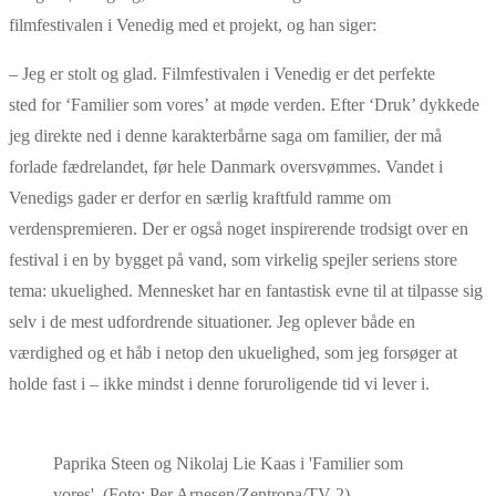
filmfestivalen i Venedig med et projekt, og han siger:
– Jeg er stolt og glad. Filmfestivalen i Venedig er det perfekte
sted for ‘Familier som vores’ at møde verden. Efter ‘Druk’ dykkede
jeg direkte ned i denne karakterbårne saga om familier, der må
forlade fædrelandet, før hele Danmark oversvømmes. Vandet i
Venedigs gader er derfor en særlig kraftfuld ramme om
verdenspremieren. Der er også noget inspirerende trodsigt over en
festival i en by bygget på vand, som virkelig spejler seriens store
tema: ukuelighed. Mennesket har en fantastisk evne til at tilpasse sig
selv i de mest udfordrende situationer. Jeg oplever både en
værdighed og et håb i netop den ukuelighed, som jeg forsøger at
holde fast i – ikke mindst i denne foruroligende tid vi lever i.
Paprika Steen og Nikolaj Lie Kaas i 'Familier som
vores'. (Foto: Per Arnesen/Zentropa/TV 2)