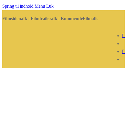
Spring til indhold
Menu
Luk
Filmsiden.dk | Filmtrailer.dk | KommendeFilm.dk