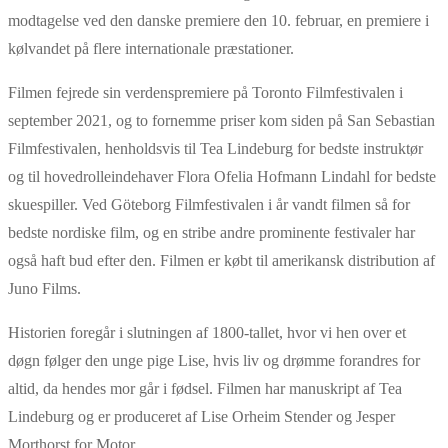
modtagelse ved den danske premiere den 10. februar, en premiere i
kølvandet på flere internationale præstationer.
Filmen fejrede sin verdenspremiere på Toronto Filmfestivalen i
september 2021, og to fornemme priser kom siden på San Sebastian
Filmfestivalen, henholdsvis til Tea Lindeburg for bedste instruktør
og til hovedrolleindehaver Flora Ofelia Hofmann Lindahl for bedste
skuespiller. Ved Göteborg Filmfestivalen i år vandt filmen så for
bedste nordiske film, og en stribe andre prominente festivaler har
også haft bud efter den. Filmen er købt til amerikansk distribution af
Juno Films.
Historien foregår i slutningen af 1800-tallet, hvor vi hen over et
døgn følger den unge pige Lise, hvis liv og drømme forandres for
altid, da hendes mor går i fødsel. Filmen har manuskript af Tea
Lindeburg og er produceret af Lise Orheim Stender og Jesper
Morthorst for Motor.