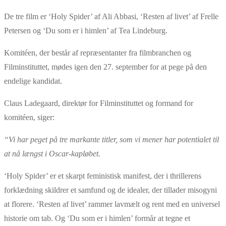
De tre film er ‘Holy Spider’ af Ali Abbasi, ‘Resten af livet’ af Frelle
Petersen og ‘Du som er i himlen’ af Tea Lindeburg.
Komitéen, der består af repræsentanter fra filmbranchen og
Filminstituttet, mødes igen den 27. september for at pege på den
endelige kandidat.
Claus Ladegaard, direktør for Filminstituttet og formand for
komitéen, siger:
“Vi har peget på tre markante titler, som vi mener har potentialet til
at nå længst i Oscar-kapløbet.
‘Holy Spider’ er et skarpt feministisk manifest, der i thrillerens
forklædning skildrer et samfund og de idealer, der tillader misogyni
at florere. ‘Resten af livet’ rammer lavmælt og rent med en universel
historie om tab. Og ‘Du som er i himlen’ formår at tegne et