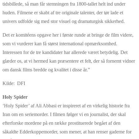
tidsbillede, så man får stemningen fra 1800-tallet helt ind under
huden. Filmene er skabt af tre originale talenter, der tør lade et
univers udfolde sig med stor visuel og dramaturgisk sikkerhed.
Det er komitéens opgave her i første runde at bringe de film videre,
som vi vurderer kan få størst international opmærksomhed.
Interessen for de tre kandidater har allerede været betydelig. Det
glæder os, at vi hermed kan præsentere et felt, der så fornemt vidner
om dansk films bredde og kvalitet i disse år.”
Kilde: DFI
Holy Spider
‘Holy Spider’ af Ali Abbasi er inspireret af en virkelig historie fra
Iran om en seriemorder. I filmen følger vi en journalist, der skal
efterforske mordene på en række prostituerede begået af den
såkaldte Edderkoppemorder, som mener, at han renser gaderne for