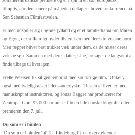
sommerens danske premiere og er i spil til en stor europæisk
filmpris, når den senere på måneden deltager i hovedkonkurrence på
San Sebastian Filmfestivalen.
Filmen udspiller sig i Sønderjylland og er et familiedrama om Maren
og Egon, der stilfærdigt nyder tilværelsen med deres to voksne børn.
Men tæppet bliver brat trukket væk under dem, da de mister deres
voksne søn. Sammen med deres datter, Line, forsøger de langsomt at
finde tilbage til livet igen.
Frelle Petersen fik sit gennembrud med sin forrige film, ‘Onkel’,
også med tydeligt afsæt i det sønderjyske. ‘Resten af livet’ er med
manuskript af instruktøren, og Jonas Bagger har produceret for
Zentropa. Godt 95.000 har nu set filmen i de danske biografer efter
premieren den 7. juli.
Du som er i himlen
‘Du som er i himlen’ af Tea Lindeburg fik en overvældende