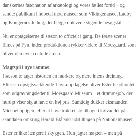
danskernes fascination af arkæologi og vores fælles fortid – og
sendte publikum i hobetal mod museer som Vikingemuseet Ladby
og Kongernes Jelling, der begge oplevede stigende besøgstal.
Nu er optagelserne til sæson to officielt i gang. De første scener
filmes på Fyn, inden produktionen rykker videre til Moesgaard, som
bliver den nye, centrale arena.
Magtspil i nye rammer
I sæson to tager historien en mørkere og mere intens drejning.
Efter sin opsigtsvækkende Thyra-opdagelse bliver Ester headhuntet
som udgravningsleder til Moesgaard Museum – et drømmejob, der
hurtigt viser sig at have en høj pris. Samtidig dukker eksmanden
Michael op igen, efter at have trukket sig tilbage i kølvandet på
skandalen omkring Harald Blåtand-udstillingen på Nationalmuseet.
Ester er ikke længere i skyggen. Hun jagter magten – men på