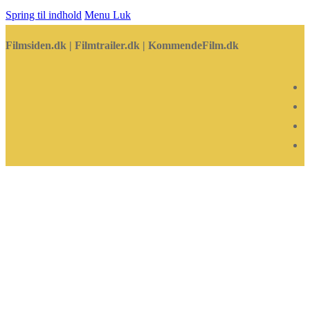
Spring til indhold
Menu
Luk
Filmsiden.dk | Filmtrailer.dk | KommendeFilm.dk