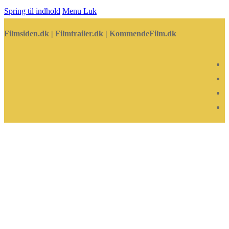
Spring til indhold
Menu
Luk
Filmsiden.dk | Filmtrailer.dk | KommendeFilm.dk