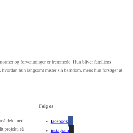
, normer og forventninger er fremmede. Hun bliver familiens
rhed, hvordan hun langsomt mister sin barndom, mens hun forsøger at
Følg os
g må dele med
facebook
it projekt, så
instagram