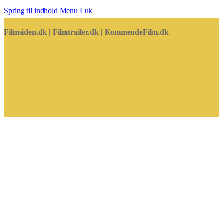
Spring til indhold
Menu
Luk
Filmsiden.dk | Filmtrailer.dk | KommendeFilm.dk