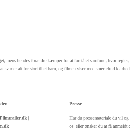
get, mens hendes forældre kæmper for at forstå et samfund, hvor regler
t ansvar er alt for stort til et barn, og filmen viser med smertefuld kla
iden
Presse
Filmtrailer.dk |
Har du pressemateriale du vil o
m.dk
os, eller ønsker du at få anmeldt d