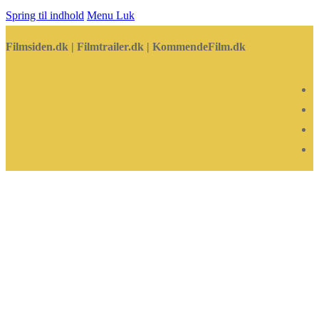
Spring til indhold
Menu
Luk
Filmsiden.dk | Filmtrailer.dk | KommendeFilm.dk