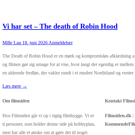
Vi har set – The death of Robin Hood
Mille Lau
18. juni 2026
Anmeldelser
The Death of Robin Hood er en mørk og kompromisløs afklædning af e
og filmen gør sig umage for at vise, hvor langt der egentlig er melle
en aldrende fredløs, der vakler rundt i et mudret Nordirland og venter
Læs mere →
Om filmsiden
Kontakt Films
Hos Filmsiden går vi op i rigtig filmhygge. Vi er
Filmsiden.dk
|
ti personer, som holder denne side på hobbyplan,
KommendeFil
men har alle et ønske om at gøre det til noget