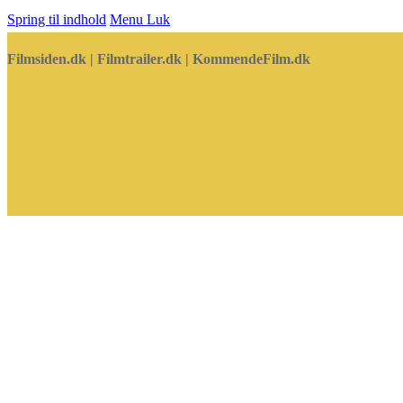
Spring til indhold
Menu
Luk
Filmsiden.dk | Filmtrailer.dk | KommendeFilm.dk