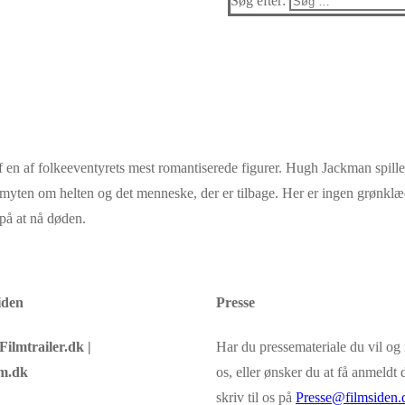
Søg efter:
n af folkeeventyrets mest romantiserede figurer. Hugh Jackman spiller
m myten om helten og det menneske, der er tilbage. Her er ingen grønklæ
 på at nå døden.
iden
Presse
Filmtrailer.dk |
Har du pressemateriale du vil o
m.dk
os, eller ønsker du at få anmeldt d
skriv til os på
Presse@filmsiden.