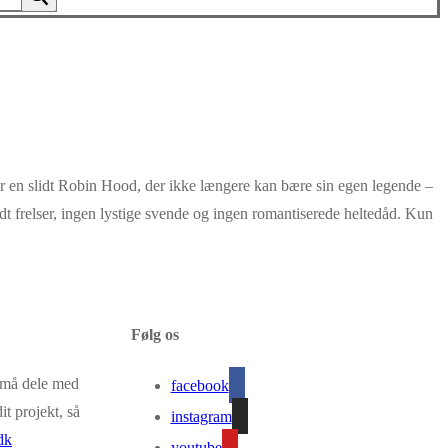
 en slidt Robin Hood, der ikke længere kan bære sin egen legende –
dt frelser, ingen lystige svende og ingen romantiserede heltedåd. Kun
Følg os
g må dele med
facebook
it projekt, så
instagram
dk
youtube