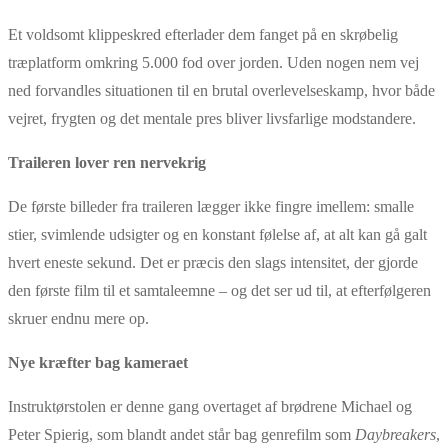
Et voldsomt klippeskred efterlader dem fanget på en skrøbelig
træplatform omkring 5.000 fod over jorden. Uden nogen nem vej
ned forvandles situationen til en brutal overlevelseskamp, hvor både
vejret, frygten og det mentale pres bliver livsfarlige modstandere.
Traileren lover ren nervekrig
De første billeder fra traileren lægger ikke fingre imellem: smalle
stier, svimlende udsigter og en konstant følelse af, at alt kan gå galt
hvert eneste sekund. Det er præcis den slags intensitet, der gjorde
den første film til et samtaleemne – og det ser ud til, at efterfølgeren
skruer endnu mere op.
Nye kræfter bag kameraet
Instruktørstolen er denne gang overtaget af brødrene Michael og
Peter Spierig, som blandt andet står bag genrefilm som
Daybreakers
,