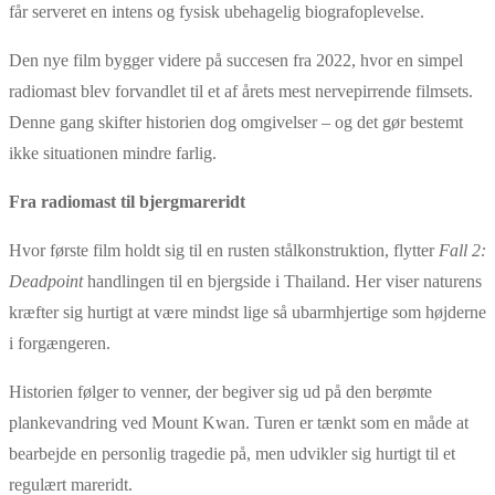
får serveret en intens og fysisk ubehagelig biografoplevelse.
Den nye film bygger videre på succesen fra 2022, hvor en simpel
radiomast blev forvandlet til et af årets mest nervepirrende filmsets.
Denne gang skifter historien dog omgivelser – og det gør bestemt
ikke situationen mindre farlig.
Fra radiomast til bjergmareridt
Hvor første film holdt sig til en rusten stålkonstruktion, flytter
Fall 2:
Deadpoint
handlingen til en bjergside i Thailand. Her viser naturens
kræfter sig hurtigt at være mindst lige så ubarmhjertige som højderne
i forgængeren.
Historien følger to venner, der begiver sig ud på den berømte
plankevandring ved Mount Kwan. Turen er tænkt som en måde at
bearbejde en personlig tragedie på, men udvikler sig hurtigt til et
regulært mareridt.