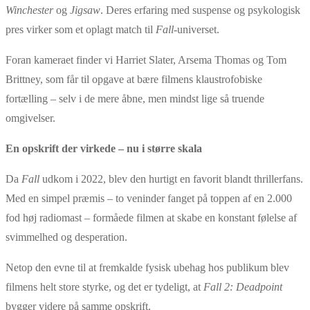
Winchester
og
Jigsaw
. Deres erfaring med suspense og psykologisk
pres virker som et oplagt match til
Fall
-universet.
Foran kameraet finder vi Harriet Slater, Arsema Thomas og Tom
Brittney, som får til opgave at bære filmens klaustrofobiske
fortælling – selv i de mere åbne, men mindst lige så truende
omgivelser.
En opskrift der virkede – nu i større skala
Da
Fall
udkom i 2022, blev den hurtigt en favorit blandt thrillerfans.
Med en simpel præmis – to veninder fanget på toppen af en 2.000
fod høj radiomast – formåede filmen at skabe en konstant følelse af
svimmelhed og desperation.
Netop den evne til at fremkalde fysisk ubehag hos publikum blev
filmens helt store styrke, og det er tydeligt, at
Fall 2: Deadpoint
bygger videre på samme opskrift.