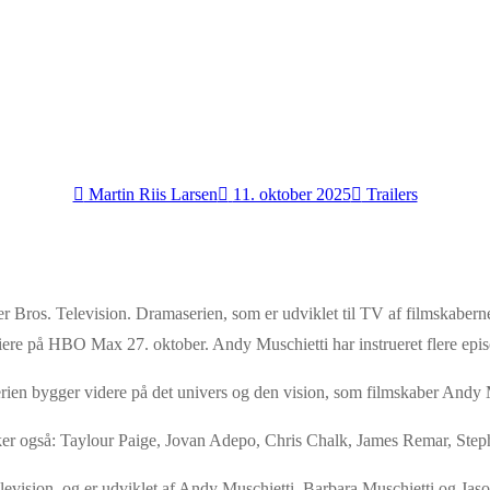
Martin Riis Larsen
11. oktober 2025
Trailers
r Bros. Television. Dramaserien, som er udviklet til TV af filmskaber
iere på HBO Max 27. oktober. Andy Muschietti har instrueret flere episo
ien bygger videre på det univers og den vision, som filmskaber Andy M
irker også: Taylour Paige, Jovan Adepo, Chris Chalk, James Remar, S
Television, og er udviklet af Andy Muschietti, Barbara Muschietti og 