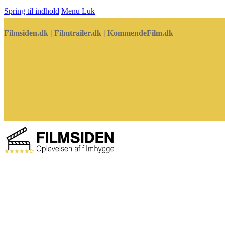
Spring til indhold
Menu
Luk
Filmsiden.dk | Filmtrailer.dk | KommendeFilm.dk