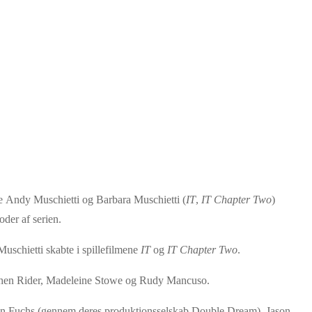
ne Andy Muschietti og Barbara Muschietti (
IT
,
IT Chapter Two
)
der af serien.
uschietti skabte i spillefilmene
IT
og
IT Chapter Two
.
tephen Rider, Madeleine Stowe og Rudy Mancuso.
Jason Fuchs (gennem deres produktionsselskab Double Dream). Jason