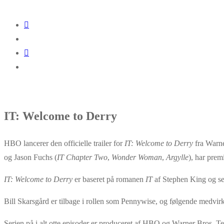
IT: Welcome to Derry
HBO lancerer den officielle trailer for
IT: Welcome to Derry
fra Warne
og Jason Fuchs (
IT Chapter Two
,
Wonder Woman
,
Argylle
), har prem
IT: Welcome to Derry
er baseret på romanen
IT
af Stephen King og ser
Bill Skarsgård er tilbage i rollen som Pennywise, og følgende medv
Serien på i alt otte episoder er produceret af HBO og Warner Bros. 