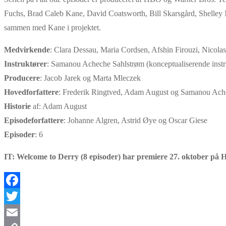
Fuchs, Brad Caleb Kane, David Coatsworth, Bill Skarsgård, Shelley 
sammen med Kane i projektet.
Medvirkende
: Clara Dessau, Maria Cordsen, Afshin Firouzi, Nicola
Instruktører
: Samanou Acheche Sahlstrøm (konceptualiserende inst
Producere
: Jacob Jarek og Marta Mleczek
Hovedforfattere
: Frederik Ringtved, Adam August og Samanou Ach
Historie
af: Adam August
Episodeforfattere
: Johanne Algren, Astrid Øye og Oscar Giese
Episoder
: 6
IT: Welcome to Derry (8 episoder) har premiere 27. oktober på 
Facebook
Twitter