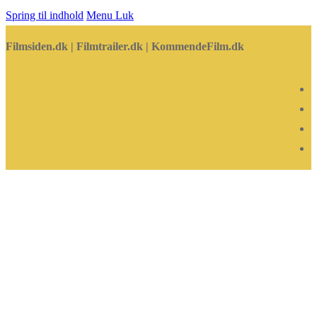
Spring til indhold
Menu
Luk
Filmsiden.dk | Filmtrailer.dk | KommendeFilm.dk