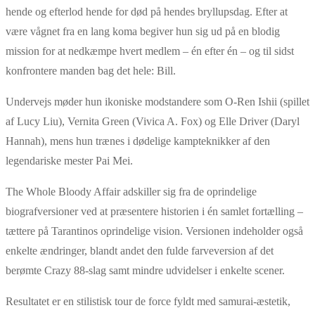
hende og efterlod hende for død på hendes bryllupsdag. Efter at
være vågnet fra en lang koma begiver hun sig ud på en blodig
mission for at nedkæmpe hvert medlem – én efter én – og til sidst
konfrontere manden bag det hele: Bill.
Undervejs møder hun ikoniske modstandere som
O‑Ren Ishii
(spillet
af
Lucy Liu
),
Vernita Green
(
Vivica A. Fox
) og
Elle Driver
(
Daryl
Hannah
), mens hun trænes i dødelige kampteknikker af den
legendariske mester
Pai Mei
.
The Whole Bloody Affair adskiller sig fra de oprindelige
biografversioner ved at præsentere historien i én samlet fortælling –
tættere på Tarantinos oprindelige vision. Versionen indeholder også
enkelte ændringer, blandt andet den fulde farveversion af det
berømte Crazy 88-slag samt mindre udvidelser i enkelte scener.
Resultatet er en stilistisk tour de force fyldt med samurai-æstetik,