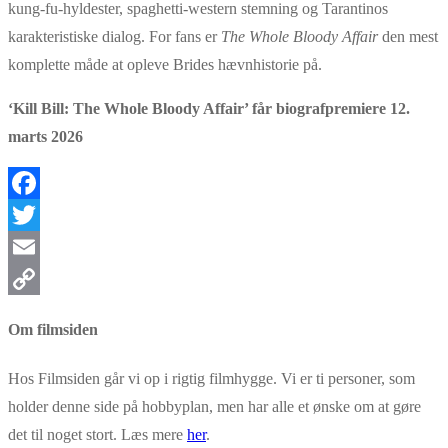
kung-fu-hyldester, spaghetti-western stemning og Tarantinos
karakteristiske dialog. For fans er
The Whole Bloody Affair
den mest
komplette måde at opleve Brides hævnhistorie på.
‘Kill Bill: The Whole Bloody Affair’ får biografpremiere 12.
marts 2026
Facebook
Twitter
Email
Copy
Om filmsiden
Link
Hos Filmsiden går vi op i rigtig filmhygge. Vi er ti personer, som
holder denne side på hobbyplan, men har alle et ønske om at gøre
det til noget stort. Læs mere
her
.