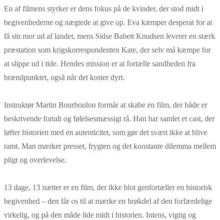
En af filmens styrker er dens fokus på de kvinder, der stod midt i
begivenhederne og nægtede at give op. Eva kæmper desperat for at
få sin mor ud af landet, mens Sidse Babett Knudsen leverer en stærk
præstation som krigskorrespondenten Kate, der selv må kæmpe for
at slippe ud i tide. Hendes mission er at fortælle sandheden fra
brændpunktet, også når det koster dyrt.
Instruktør Martin Bourboulon formår at skabe en film, der både er
beskrivende fortalt og følelsesmæssigt rå. Han har samlet et cast, der
løfter historien med en autenticitet, som gør det svært ikke at blive
ramt. Man mærker presset, frygten og det konstante dilemma mellem
pligt og overlevelse.
13
dage
,
13
nætter er en film, der ikke blot genfortæller en historisk
begivenhed – den får os til at mærke en brøkdel af den forfærdelige
virkelig, og på den måde lide midt i historien. Intens, vigtig og