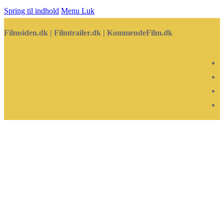
Spring til indhold
Menu
Luk
Filmsiden.dk | Filmtrailer.dk | KommendeFilm.dk