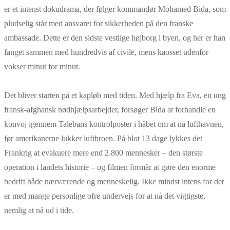
er et intenst dokudrama, der følger kommandør Mohamed Bida, som
pludselig står med ansvaret for sikkerheden på den franske
ambassade. Dette er den sidste vestlige højborg i byen, og her er han
fanget sammen med hundredvis af civile, mens kaosset udenfor
vokser minut for minut.
Det bliver starten på et kapløb med tiden. Med hjælp fra Eva, en ung
fransk‑afghansk nødhjælpsarbejder, forsøger Bida at forhandle en
konvoj igennem Talebans kontrolposter i håbet om at nå lufthavnen,
før amerikanerne lukker luftbroen. På blot
13
dage
lykkes det
Frankrig at evakuere mere end 2.800 mennesker – den største
operation i landets historie – og filmen formår at gøre den enorme
bedrift både nærværende og menneskelig. Ikke mindst intens for det
er med mange personlige ofre undervejs for at nå det vigtigste,
nemlig at nå ud i tide.