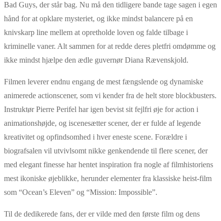
Bad Guys, der står bag. Nu må den tidligere bande tage sagen i egen
hånd for at opklare mysteriet, og ikke mindst balancere på en
knivskarp line mellem at opretholde loven og falde tilbage i
kriminelle vaner. Alt sammen for at redde deres pletfri omdømme og
ikke mindst hjælpe den ædle guvernør Diana Rævenskjold.
Filmen leverer endnu engang de mest fængslende og dynamiske
animerede actionscener, som vi kender fra de helt store blockbusters.
Instruktør Pierre Perifel har igen bevist sit fejlfri øje for action i
animationshøjde, og iscenesætter scener, der er fulde af legende
kreativitet og opfindsomhed i hver eneste scene. Forældre i
biografsalen vil utvivlsomt nikke genkendende til flere scener, der
med elegant finesse har hentet inspiration fra nogle af filmhistoriens
mest ikoniske øjeblikke, herunder elementer fra klassiske heist-film
som “Ocean’s Eleven” og “Mission: Impossible”.
Til de dedikerede fans, der er vilde med den første film og dens