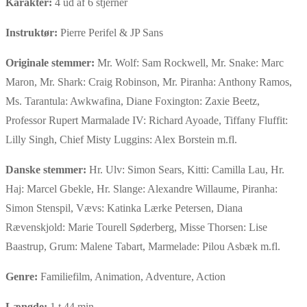
Karakter:
4 ud af 6 stjerner
Instruktør:
Pierre Perifel & JP Sans
Originale stemmer:
Mr. Wolf: Sam Rockwell, Mr. Snake: Marc
Maron, Mr. Shark: Craig Robinson, Mr. Piranha: Anthony Ramos,
Ms. Tarantula: Awkwafina, Diane Foxington: Zaxie Beetz,
Professor Rupert Marmalade IV: Richard Ayoade, Tiffany Fluffit:
Lilly Singh, Chief Misty Luggins: Alex Borstein m.fl.
Danske stemmer:
Hr. Ulv: Simon Sears, Kitti: Camilla Lau, Hr.
Haj: Marcel Gbekle, Hr. Slange: Alexandre Willaume, Piranha:
Simon Stenspil, Vævs: Katinka Lærke Petersen, Diana
Rævenskjold: Marie Tourell Søderberg, Misse Thorsen: Lise
Baastrup, Grum: Malene Tabart, Marmelade: Pilou Asbæk m.fl.
Genre:
Familiefilm, Animation, Adventure, Action
Længde:
1 t 44 min