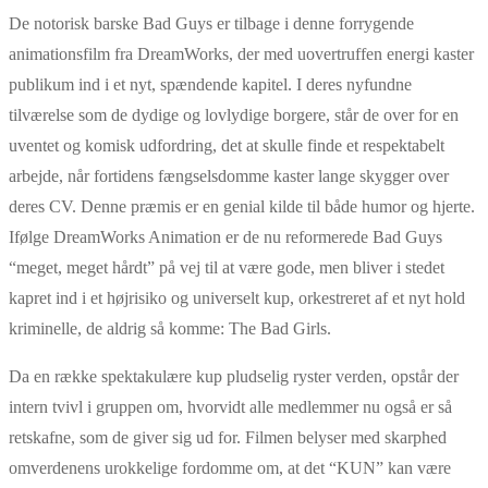
De notorisk barske Bad Guys er tilbage i denne forrygende
animationsfilm fra DreamWorks, der med uovertruffen energi kaster
publikum ind i et nyt, spændende kapitel. I deres nyfundne
tilværelse som de dydige og lovlydige borgere, står de over for en
uventet og komisk udfordring, det at skulle finde et respektabelt
arbejde, når fortidens fængselsdomme kaster lange skygger over
deres CV. Denne præmis er en genial kilde til både humor og hjerte.
Ifølge DreamWorks Animation er de nu reformerede Bad Guys
“meget, meget hårdt” på vej til at være gode, men bliver i stedet
kapret ind i et højrisiko og universelt kup, orkestreret af et nyt hold
kriminelle, de aldrig så komme: The Bad Girls.
Da en række spektakulære kup pludselig ryster verden, opstår der
intern tvivl i gruppen om, hvorvidt alle medlemmer nu også er så
retskafne, som de giver sig ud for. Filmen belyser med skarphed
omverdenens urokkelige fordomme om, at det “KUN” kan være