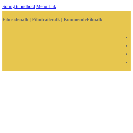
Spring til indhold
Menu
Luk
Filmsiden.dk | Filmtrailer.dk | KommendeFilm.dk